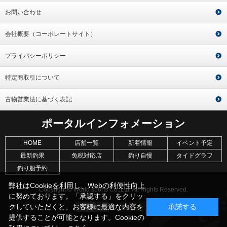
お問い合わせ
会社概要（コーポレートサイト）
プライバシーポリシー
特定商取引について
古物営業法に基づく表記
ポータルインフォメーション
HOME
店舗一覧
新着情報
イベント予定
最新釣果
免税対応店
釣り自慢
タイドグラフ
釣り船予約
弊社はCookieを利用し、Webの利便性向上
Copyright © World sports Co.,Ltd. All Rights Reserved.
に努めております。「承認する」をクリッ
クしていただくと、お客様に最適な内容を
承諾する
提供することが可能となります。Cookieの