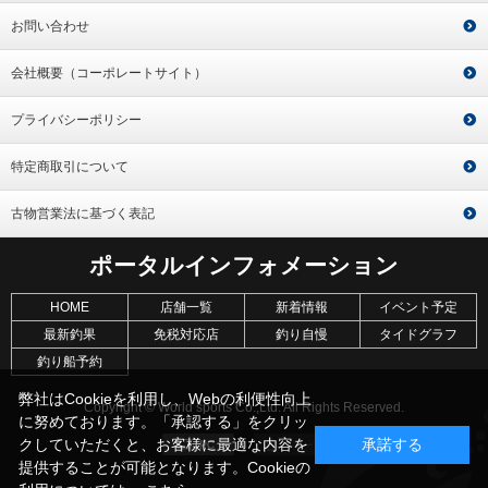
お問い合わせ
会社概要（コーポレートサイト）
プライバシーポリシー
特定商取引について
古物営業法に基づく表記
ポータルインフォメーション
HOME
店舗一覧
新着情報
イベント予定
最新釣果
免税対応店
釣り自慢
タイドグラフ
釣り船予約
弊社はCookieを利用し、Webの利便性向上
Copyright © World sports Co.,Ltd. All Rights Reserved.
に努めております。「承認する」をクリッ
クしていただくと、お客様に最適な内容を
承諾する
提供することが可能となります。Cookieの