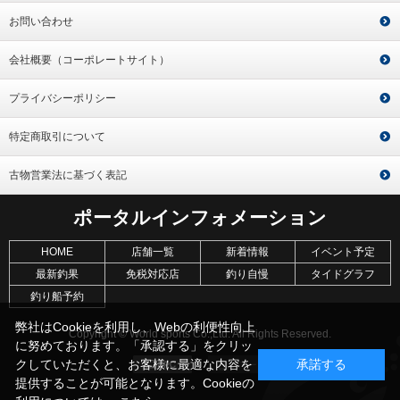
お問い合わせ
会社概要（コーポレートサイト）
プライバシーポリシー
特定商取引について
古物営業法に基づく表記
ポータルインフォメーション
HOME
店舗一覧
新着情報
イベント予定
最新釣果
免税対応店
釣り自慢
タイドグラフ
釣り船予約
弊社はCookieを利用し、Webの利便性向上
Copyright © World sports Co.,Ltd. All Rights Reserved.
に努めております。「承認する」をクリッ
クしていただくと、お客様に最適な内容を
承諾する
提供することが可能となります。Cookieの