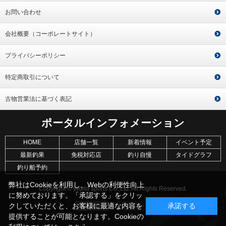
お問い合わせ
会社概要（コーポレートサイト）
プライバシーポリシー
特定商取引について
古物営業法に基づく表記
ポータルインフォメーション
HOME
店舗一覧
新着情報
イベント予定
最新釣果
免税対応店
釣り自慢
タイドグラフ
釣り船予約
弊社はCookieを利用し、Webの利便性向上
Copyright © World sports Co.,Ltd. All Rights Reserved.
に努めております。「承認する」をクリッ
クしていただくと、お客様に最適な内容を
承諾する
提供することが可能となります。Cookieの