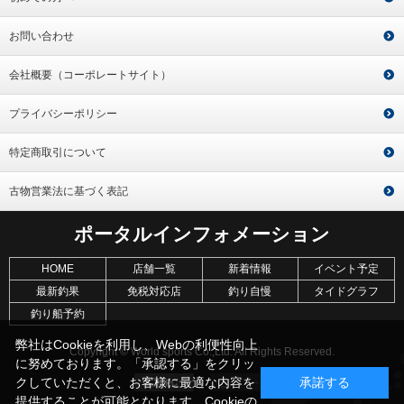
お問い合わせ
会社概要（コーポレートサイト）
プライバシーポリシー
特定商取引について
古物営業法に基づく表記
ポータルインフォメーション
HOME
店舗一覧
新着情報
イベント予定
最新釣果
免税対応店
釣り自慢
タイドグラフ
釣り船予約
弊社はCookieを利用し、Webの利便性向上
Copyright © World sports Co.,Ltd. All Rights Reserved.
に努めております。「承認する」をクリッ
クしていただくと、お客様に最適な内容を
承諾する
提供することが可能となります。Cookieの