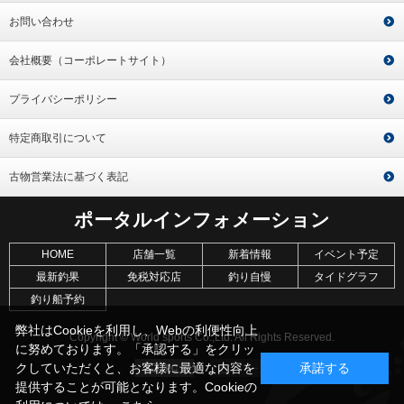
お問い合わせ
会社概要（コーポレートサイト）
プライバシーポリシー
特定商取引について
古物営業法に基づく表記
ポータルインフォメーション
HOME
店舗一覧
新着情報
イベント予定
最新釣果
免税対応店
釣り自慢
タイドグラフ
釣り船予約
弊社はCookieを利用し、Webの利便性向上
Copyright © World sports Co.,Ltd. All Rights Reserved.
に努めております。「承認する」をクリッ
クしていただくと、お客様に最適な内容を
承諾する
提供することが可能となります。Cookieの