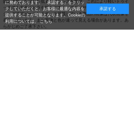
固定され、安定した低重心バランスを維持。これにより軽いトゥイ
に努めております。「承認する」をクリッ
ッチでも大きくヒラを打ちやすく、ボディサイズ以上の強いフラッ
クしていただくと、お客様に最適な内容を
承諾する
シングでアピールします。※掲載している商品の画像は代表画像を
提供することが可能となります。Cookieの
表示しています。また実物と色が違って見える場合があります。あ
利用については、
こちら
らかじめご了承下さい。
この商品のレビュー
この商品に寄せられたカスタマーレ
ビューはまだありません。
レビューを評価するには
レビューを書く
ログイン
が必要です。
HOME
>
トラウトルアー・フライ
>
トラウトプラグ
>
トラウトプラグ
NEWS
SALE