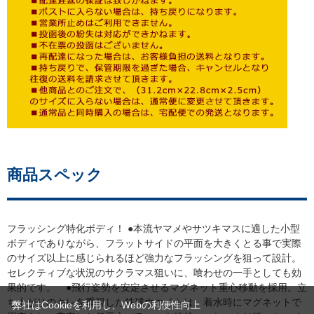
商品スペック
フラッシング特化ボディ！ ●本流ヤマメやサツキマスに適した小型
ボディでありながら、フラットサイドの平面を大きくとる事で実際
のサイズ以上に感じられるほど強力なフラッシングを狙って設計。
セレクティブな状況のサクラマス狙いに、喰わせの一手としても効
果的です。 ●飛行姿勢を安定させるマグネット重心移動を採用。立
ち上がりのキレを重視した鉄球ウエイトは、着水時にマグネットで
弊社はCookieを利用し、Webの利便性向上