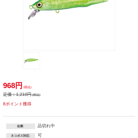
968円
(税込)
定価：
1,210円
(税込)
8ポイント獲得
品切れ中
在庫:
可
ネコポス対応: