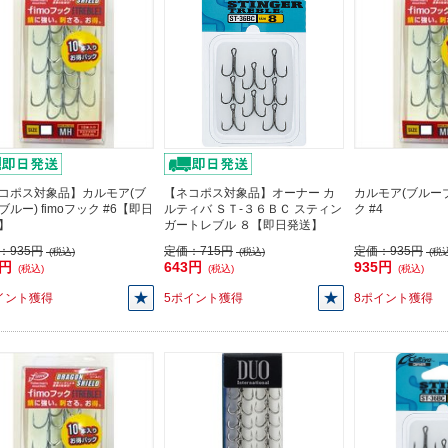
コポス対象品】カルモア(ブ
【ネコポス対象品】オーナー カ
カルモア(ブルーブル
ブルー) fimoフック #6【即日
ルティバ ＳＴ-３６ＢＣ スティン
ク #4
】
ガートレブル ８【即日発送】
：
935円
定価：
715円
定価：
935円
(税込)
(税込)
(税込
5円
643円
935円
(税込)
(税込)
(税込)
イント獲得
5ポイント獲得
8ポイント獲得