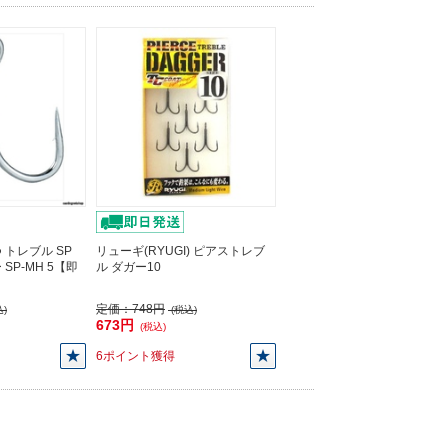
トレブル SP
リューギ(RYUGI) ピアストレブ
SP-MH 5【即
ル ダガー10
定価：
748円
)
(税込)
673円
(税込)
6ポイント獲得