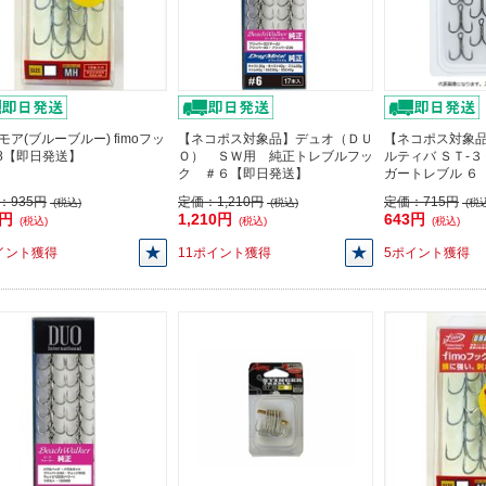
モア(ブルーブルー) fimoフッ
【ネコポス対象品】デュオ（ＤＵ
【ネコポス対象品
#8【即日発送】
Ｏ） ＳＷ用 純正トレブルフッ
ルティバ ＳＴ-
ク ＃６【即日発送】
ガートレブル ６
：
935円
定価：
1,210円
定価：
715円
(税込)
(税込)
(税込
5円
1,210円
643円
(税込)
(税込)
(税込)
イント獲得
11ポイント獲得
5ポイント獲得