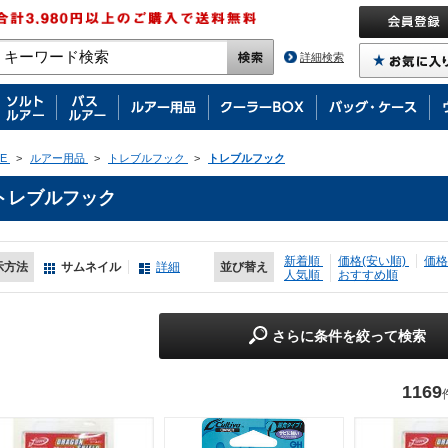
詳細検索
E
>
ルアー用品
>
トレブルフック
>
トレブルフック
トレブルフック
新着順
価格(安い順)
価格
示方法
サムネイル
詳細
並び替え
人気順
おすすめ順
さらに条件を絞って検索
1169