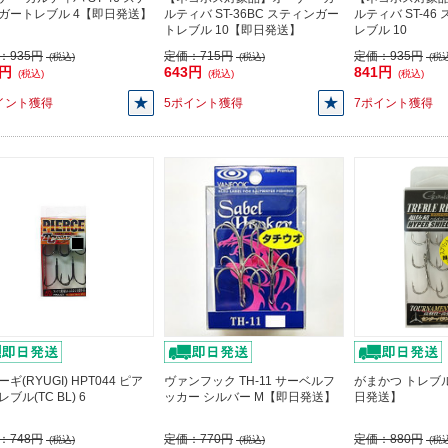
ガートレブル 4【即日発送】
ルティバ ST-36BC スティンガー
ルティバ ST-4
トレブル 10【即日発送】
レブル 10
：
935円
定価：
715円
定価：
935円
(税込)
(税込)
(税込
1円
643円
841円
(税込)
(税込)
(税込)
イント獲得
5ポイント獲得
7ポイント獲得
ギ(RYUGI) HPT044 ピア
ヴァンフック TH-11 サーベルフ
がまかつ トレブル
ブル(TC BL) 6
ッカー シルバー M【即日発送】
日発送】
：
748円
定価：
770円
定価：
880円
(税込)
(税込)
(税込