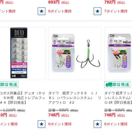
3円
693円
792円
(税込)
(税込)
(税込)
イント獲得
6ポイント獲得
7ポイント獲得
コポス対象品】デュオ（ＤＵ
ダイワ 鏡牙フックＳＳ ＬＪ
ダイワ 鏡牙フックS
 ＳＷ用 純正トレブルフッ
ＢＬ（バラシレスシステム） リ
シレスシステム)
＃４【即日発送】
アクワトロ ♯２
ロ ♯4【即日発送
：
1,210円
定価：
935円
定価：
935円
(税込)
(税込)
(税込
10円
748円
748円
(税込)
(税込)
(税込)
ポイント獲得
6ポイント獲得
6ポイント獲得