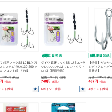
ワ 鏡牙フックSS LJ BL(バラ
ダイワ 鏡牙フックSS LJ BL(バラ
【特価】がまかつ 
スシステム) 速攻130-200 ク
シレスシステム) フロントクワト
ミディアムヘビー 
ロ フロント♯3 リア♯1
ロ ♯3【即日発送】
日発送】
：
935円
定価：
935円
定価：
935円
(税込)
(税込)
(税込
8円
748円
467円
(税込)
(税込)
(税込)
イント獲得
6ポイント獲得
4ポイント獲得