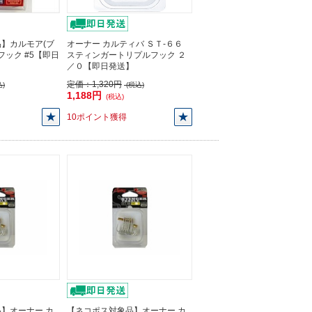
】カルモア(ブ
オーナー カルティバ ＳＴ-６６
oフック #5【即日
スティンガートリプルフック ２
／０【即日発送】
定価：
1,320円
)
(税込)
1,188円
(税込)
10ポイント獲得
】オーナー カ
【ネコポス対象品】オーナー カ