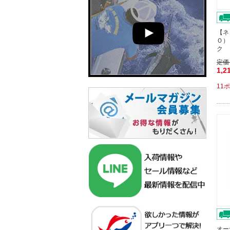
【ネ
Ｏ）
ク 
定価
1,2
11
オー