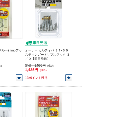
ー) fimoフッ
オーナー カルティバ ＳＴ-６６
スティンガートリプルフック ３
／０【即日発送】
定価：
1,595円
)
(税込)
1,435円
(税込)
13ポイント獲得