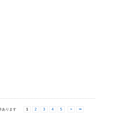
件あります
1
2
3
4
5
>
>>