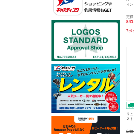
ィン
定価
84
7ポ
リュー
ストレ
定価