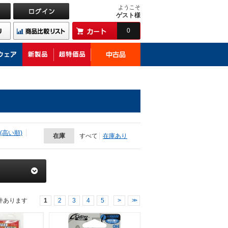
ようこそ
ゲスト様
0
(高い順)
在庫
すべて
在庫あり
件あります
1
2
3
4
5
>
>>