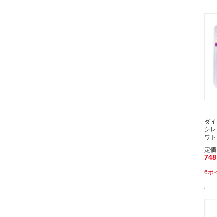
ダイ
シレ
ワト
定価
74
6ポ