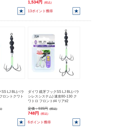
1,534円
(税込)
13ポイント獲得
S LJ BL(バラ
ダイワ 鏡牙フックSS LJ BL(バラ
 フロントクワト
シレスシステム) 速攻80-130 ク
】
ワトロ フロント♯4 リア♯2
定価：
935円
)
(税込)
748円
(税込)
6ポイント獲得