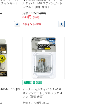
6 スティンガート
ルティバ ST-46 スティンガート
レブル 8【即日発送】
定価：
935円
)
(税込)
841円
(税込)
7ポイント獲得
RB-MH 10【即
オーナー カルティバ ＳＴ-６６
スティンガートリプルフック ４
／０【即日発送】
定価：
1,705円
)
(税込)