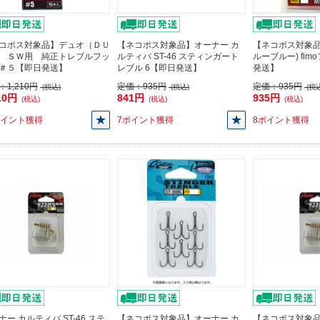
コポス対象品】デュオ（ＤＵ
【ネコポス対象品】オーナー カ
【ネコポス対象品
 ＳＷ用 純正トレブルフッ
ルティバ ST-46 スティンガート
ルーブルー) fim
＃５【即日発送】
レブル 6【即日発送】
発送】
：
1,210円
定価：
935円
定価：
935円
(税込)
(税込)
(税込
10円
841円
935円
(税込)
(税込)
(税込)
ポイント獲得
7ポイント獲得
8ポイント獲得
ナー カルティバ ST-46 ステ
【ネコポス対象品】オーナー カ
【ネコポス対象品