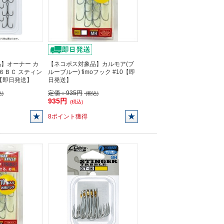
】オーナー カ
【ネコポス対象品】カルモア(ブ
３６ＢＣ スティン
ルーブルー) fimoフック #10【即
【即日発送】
日発送】
定価：
935円
)
(税込)
935円
(税込)
8ポイント獲得