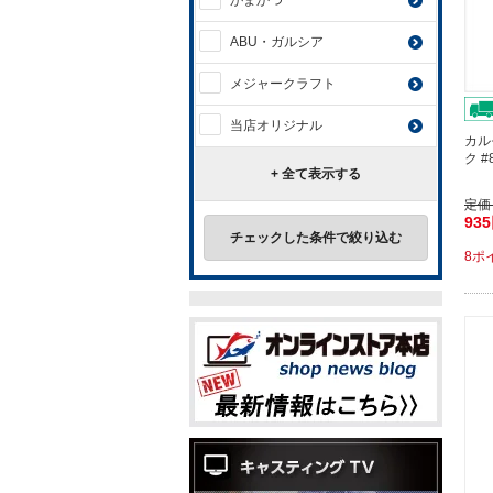
がまかつ
ABU・ガルシア
メジャークラフト
当店オリジナル
カル
ク 
+ 全て表示する
定価
93
チェックした条件で絞り込む
8ポ