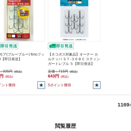
モア(ブルーブルー) fimoフッ
【ネコポス対象品】オーナー カ
#3【即日発送】
ルティバ ＳＴ-３６ＢＣ スティン
ガートレブル ５【即日発送】
：
935円
定価：
715円
(税込)
(税込)
5円
643円
(税込)
(税込)
イント獲得
5ポイント獲得
1169
閲覧履歴