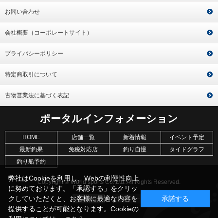
お問い合わせ
会社概要（コーポレートサイト）
プライバシーポリシー
特定商取引について
古物営業法に基づく表記
ポータルインフォメーション
HOME
店舗一覧
新着情報
イベント予定
最新釣果
免税対応店
釣り自慢
タイドグラフ
釣り船予約
弊社はCookieを利用し、Webの利便性向上
Copyright © World sports Co.,Ltd. All Rights Reserved.
に努めております。「承認する」をクリッ
クしていただくと、お客様に最適な内容を
承諾する
提供することが可能となります。Cookieの