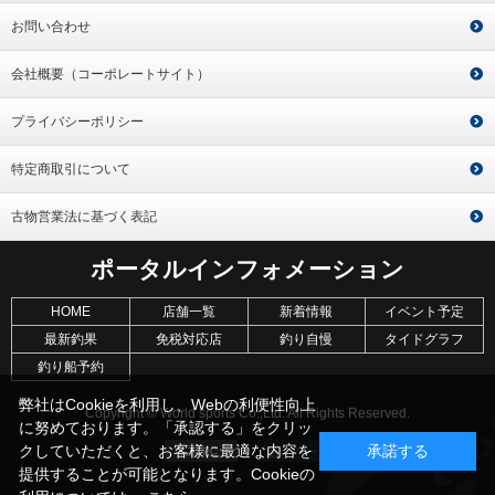
お問い合わせ
会社概要（コーポレートサイト）
プライバシーポリシー
特定商取引について
古物営業法に基づく表記
ポータルインフォメーション
HOME
店舗一覧
新着情報
イベント予定
最新釣果
免税対応店
釣り自慢
タイドグラフ
釣り船予約
弊社はCookieを利用し、Webの利便性向上
Copyright © World sports Co.,Ltd. All Rights Reserved.
に努めております。「承認する」をクリッ
クしていただくと、お客様に最適な内容を
承諾する
提供することが可能となります。Cookieの