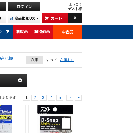
ようこそ
ゲスト様
0
(高い順)
在庫
すべて
在庫あり
件あります
1
2
3
4
5
>
>>