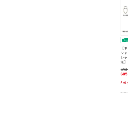
【ネ
シャ
シャ
送】
定価
60
5ポ