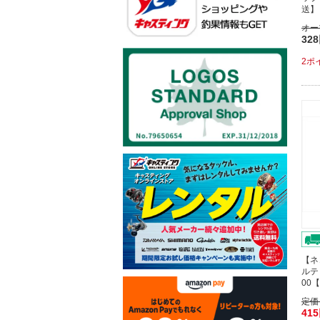
送】
オー
32
2ポ
【ネ
ルテ
00
定価
41