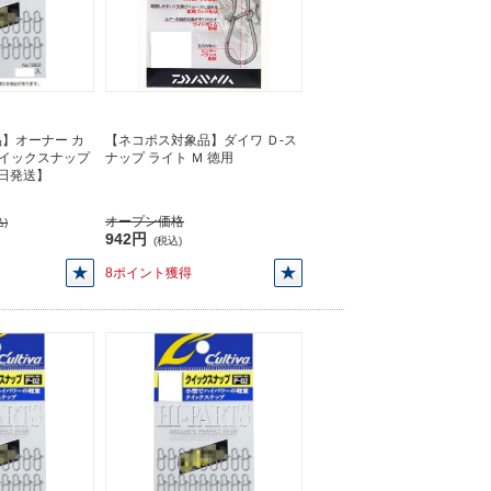
】オーナー カ
【ネコポス対象品】ダイワ Ｄ-ス
 クイックスナップ
ナップ ライト Ｍ 徳用
【即日発送】
オープン価格
)
942円
(税込)
8ポイント獲得