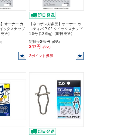
】オーナー カ
【ネコポス対象品】オーナー カ
 クイックスナップ
ルティバ P-02 クイックスナップ
即日発送】
1.5号 (12.6kg)【即日発送】
定価：
275円
)
(税込)
247円
(税込)
2ポイント獲得