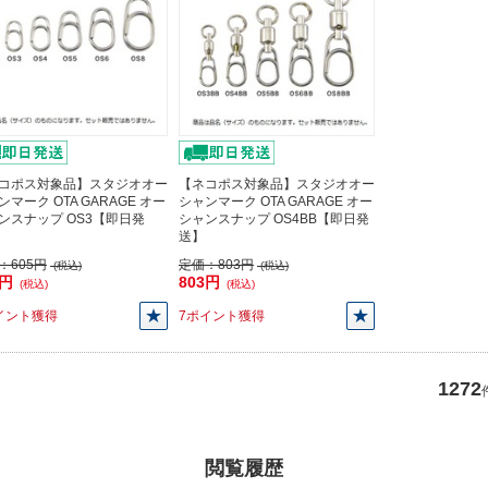
コポス対象品】スタジオオー
【ネコポス対象品】スタジオオー
ンマーク OTA GARAGE オー
シャンマーク OTA GARAGE オー
ンスナップ OS3【即日発
シャンスナップ OS4BB【即日発
送】
：
605円
定価：
803円
(税込)
(税込)
5円
803円
(税込)
(税込)
イント獲得
7ポイント獲得
1272
閲覧履歴