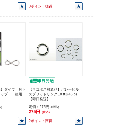
3ポイント獲得
品】ダイワ 月下
【ネコポス対象品】バレーヒル
ナップＦ 徳用
スプリットリングEX #3(45lb)
【即日発送】
定価：
275円
)
(税込)
275円
(税込)
2ポイント獲得