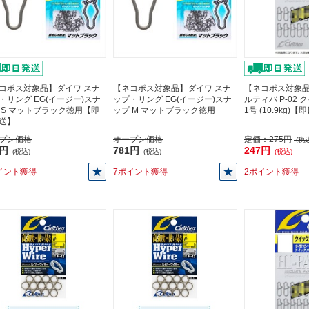
コポス対象品】ダイワ スナ
【ネコポス対象品】ダイワ スナ
【ネコポス対象品
・リング EG(イージー)スナ
ップ・リング EG(イージー)スナ
ルティバ P-02
 S マットブラック徳用【即
ップ M マットブラック徳用
1号 (10.9kg)
送】
プン価格
オープン価格
定価：
275円
(税込
1円
781円
247円
(税込)
(税込)
(税込)
イント獲得
7ポイント獲得
2ポイント獲得