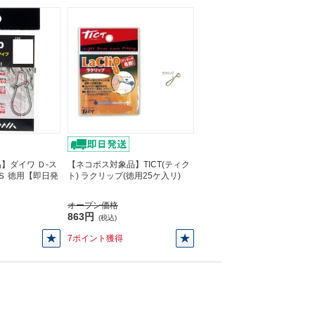
】ダイワ Ｄ-ス
【ネコポス対象品】TICT(ティク
Ｓ 徳用【即日発
ト) ラクリップ(徳用25ケ入リ)
オープン価格
863円
(税込)
7ポイント獲得