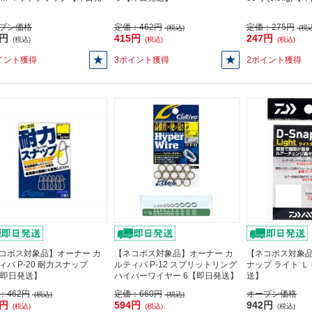
プン価格
定価：
462円
定価：
275円
(税込)
(税込
8円
415円
247円
(税込)
(税込)
(税込)
イント獲得
3ポイント獲得
2ポイント獲得
コポス対象品】オーナー カ
【ネコポス対象品】オーナー カ
【ネコポス対象品
ィバ P-20 耐力スナップ
ルティバ P-12 スプリットリング
ナップ ライト Ｌ
【即日発送】
ハイパーワイヤー 6【即日発送】
送】
：
462円
定価：
660円
オープン価格
(税込)
(税込)
5円
594円
942円
(税込)
(税込)
(税込)