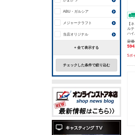
がまかつ
ABU・ガルシア
メジャークラフト
【ネ
ルテ
ハイ
当店オリジナル
定価
59
+ 全て表示する
5ポ
チェックした条件で絞り込む