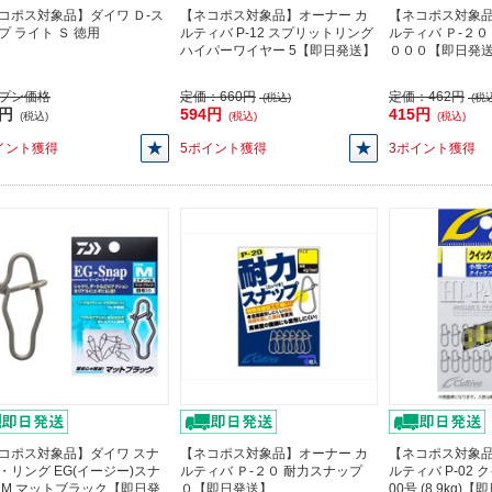
コポス対象品】ダイワ Ｄ-ス
【ネコポス対象品】オーナー カ
【ネコポス対象品
プ ライト Ｓ 徳用
ルティバ P-12 スプリットリング
ルティバ Ｐ-２０
ハイパーワイヤー 5【即日発送】
０００【即日発
プン価格
定価：
660円
定価：
462円
(税込)
(税込
2円
594円
415円
(税込)
(税込)
(税込)
イント獲得
5ポイント獲得
3ポイント獲得
コポス対象品】ダイワ スナ
【ネコポス対象品】オーナー カ
【ネコポス対象品
・リング EG(イージー)スナ
ルティバ Ｐ-２０ 耐力スナップ
ルティバ P-02
 M マットブラック【即日発
０【即日発送】
00号 (8.9kg)