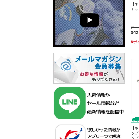
【ネ
ナッ
オー
94
8ポ
【ネ
ップ
ップ