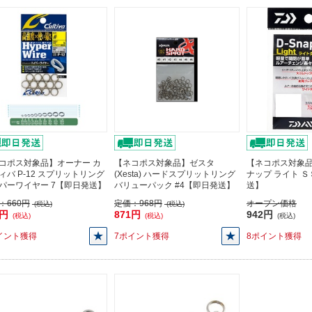
コポス対象品】オーナー カ
【ネコポス対象品】ゼスタ
【ネコポス対象品
ィバ P-12 スプリットリング
(Xesta) ハードスプリットリング
ナップ ライト Ｓ
パーワイヤー 7【即日発送】
バリューパック #4【即日発送】
送】
：
660円
定価：
968円
オープン価格
(税込)
(税込)
4円
871円
942円
(税込)
(税込)
(税込)
イント獲得
7ポイント獲得
8ポイント獲得