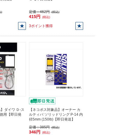
定価：
462円
)
(税込)
415円
(税込)
3ポイント獲得
】ダイワ Ｄ-ス
【ネコポス対象品】オーナー カ
 徳用【即日発
ルティバ ソリッドリング P-14 内
径5mm (150lb)【即日発送】
定価：
385円
(税込)
346円
(税込)