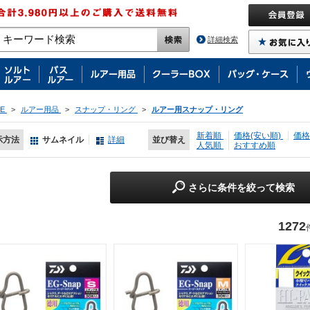
詳細検索
E
>
ルアー用品
>
スナップ・リング
>
ルアー用スナップ・リング
新着順
価格(安い順)
価格
示方法
サムネイル
詳細
並び替え
人気順
おすすめ順
さらに条件を絞って検索
1272