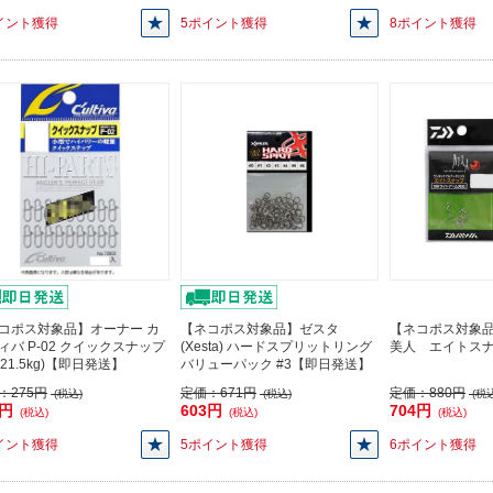
イント獲得
5ポイント獲得
8ポイント獲得
コポス対象品】オーナー カ
【ネコポス対象品】ゼスタ
【ネコポス対象
ィバ P-02 クイックスナップ
(Xesta) ハードスプリットリング
美人 エイトス
(21.5kg)【即日発送】
バリューパック #3【即日発送】
：
275円
定価：
671円
定価：
880円
(税込)
(税込)
(税込
7円
603円
704円
(税込)
(税込)
(税込)
イント獲得
5ポイント獲得
6ポイント獲得