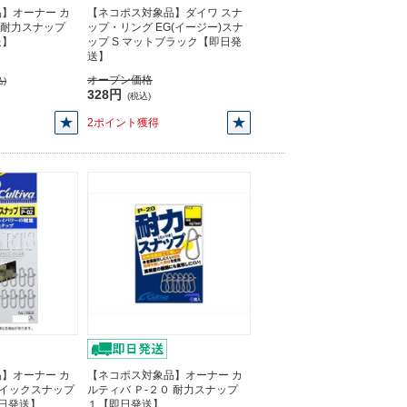
】オーナー カ
【ネコポス対象品】ダイワ スナ
 耐力スナップ
ップ・リング EG(イージー)スナ
送】
ップ S マットブラック【即日発
送】
オープン価格
)
328円
(税込)
2ポイント獲得
】オーナー カ
【ネコポス対象品】オーナー カ
 クイックスナップ
ルティバ Ｐ-２０ 耐力スナップ
【即日発送】
１【即日発送】