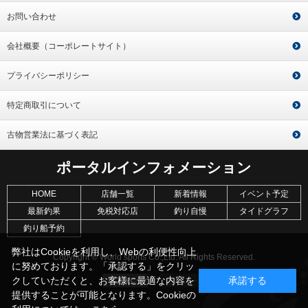
お問い合わせ
会社概要（コーポレートサイト）
プライバシーポリシー
特定商取引について
古物営業法に基づく表記
ポータルインフォメーション
HOME
店舗一覧
新着情報
イベント予定
最新釣果
免税対応店
釣り自慢
タイドグラフ
釣り船予約
弊社はCookieを利用し、Webの利便性向上
Copyright © World sports Co.,Ltd. All Rights Reserved.
に努めております。「承認する」をクリッ
クしていただくと、お客様に最適な内容を
承諾する
提供することが可能となります。Cookieの