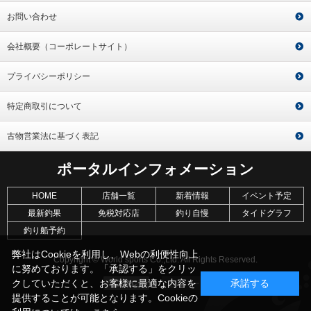
お問い合わせ
会社概要（コーポレートサイト）
プライバシーポリシー
特定商取引について
古物営業法に基づく表記
ポータルインフォメーション
HOME
店舗一覧
新着情報
イベント予定
最新釣果
免税対応店
釣り自慢
タイドグラフ
釣り船予約
弊社はCookieを利用し、Webの利便性向上
Copyright © World sports Co.,Ltd. All Rights Reserved.
に努めております。「承認する」をクリッ
クしていただくと、お客様に最適な内容を
承諾する
提供することが可能となります。Cookieの