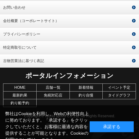
お問い合わせ
会社概要（コーポレートサイト）
プライバシーポリシー
特定商取引について
古物営業法に基づく表記
ポータルインフォメーション
HOME
店舗一覧
新着情報
イベント予定
最新釣果
免税対応店
釣り自慢
タイドグラフ
釣り船予約
弊社はCookieを利用し、Webの利便性向上
Copyright © World sports Co.,Ltd. All Rights Reserved.
に努めております。「承認する」をクリッ
クしていただくと、お客様に最適な内容を
承諾する
提供することが可能となります。Cookieの