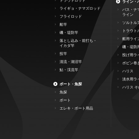
トラウトロッド
ライン・
ライギョ・ナマズロッド
バス・ナ
ライン
フライロッド
ソルトル
船竿
トラウト
磯・堤防竿
船用ライ
落とし込み・前打ち・
イカダ竿
磯・堤防
投竿
投げ用ラ
清流・湖沼竿
ボビン巻
鮎・渓流竿
ハリス
淡水用ラ
ボート・魚探
ハリス そ
魚探
ボート
エレキ・ボート用品