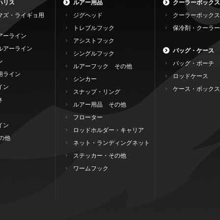
ハリス
ルアー用品
クーラーボックス
マズ・ライギョ用
ジグヘッド
クーラーボックス
トレブルフック
保冷剤・クーラー
アーライン
アシストフック
ルアーライン
バッグ・ケース
シングルフック
ン
バッグ・ポーチ
ルアーフック その他
用ライン
ロッドケース
シンカー
イン
ケース・ボックス
スナップ・リング
き
ルアー用品 その他
フローター
イン
ロッドホルダー・キャリア
の他
ネット・ランディングネット
ステッカー・その他
ワームフック