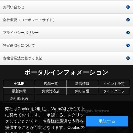
お問い合わせ
会社概要（コーポレートサイト）
プライバシーポリシー
特定商取引について
古物営業法に基づく表記
ポータルインフォメーション
HOME
店舗一覧
新着情報
イベント予定
最新釣果
免税対応店
釣り自慢
タイドグラフ
釣り船予約
弊社はCookieを利用し、Webの利便性向上
Copyright © World sports Co.,Ltd. All Rights Reserved.
に努めております。「承認する」をクリッ
クしていただくと、お客様に最適な内容を
承諾する
提供することが可能となります。Cookieの