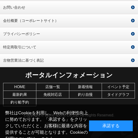
お問い合わせ
会社概要（コーポレートサイト）
プライバシーポリシー
特定商取引について
古物営業法に基づく表記
ポータルインフォメーション
HOME
店舗一覧
新着情報
イベント予定
最新釣果
免税対応店
釣り自慢
タイドグラフ
釣り船予約
弊社はCookieを利用し、Webの利便性向上
Copyright © World sports Co.,Ltd. All Rights Reserved.
に努めております。「承認する」をクリッ
クしていただくと、お客様に最適な内容を
承諾する
提供することが可能となります。Cookieの