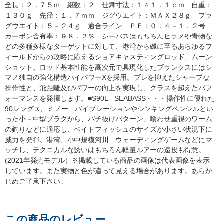
全長：２．７５ｍ 継数：２ 仕舞寸法：１４１．１ｃｍ 自重：
１３０ｇ 先径：１．７ｍｍ ジグウエイト：ＭＡＸ２８ｇ プラ
グウエイト：５－２４ｇ 適合ライン ＰＥ：０．４－１．２号
カーボン含有率：９８．２％ シーバスはもちろんヒラメや青物な
どの多種多様なターゲットに対して、港湾から磯に至るあらゆるフ
ィールドからの攻略に応えるショアキャスティングロッド、ムーン
ショット。ロッド基本性能を高次元で具現化したブランクスにはシ
マノ独自の強化構造ハイパワーXを採用。ブレを抑えたシャープな
操作性と、飛距離及びパワーの向上を実現し、クラスを超えたパフ
ォーマンスを発揮します。■S90L SEABASS・・・操作性に優れた
90レングス。ミノー、バイブレーションやシンキングペンシルとい
った小－中型プラグから、バチ抜けパターン、喰わせ重視のワーム
の釣りなどに適応し、ベイトフィッシュのサイズが小さい状況下に
威力を発揮。港湾、小中規模河川、ウェーディングゲームなどにマ
ッチし、テクニカルな誘いはもちろん軽量ルアーの遠投も得意。
(2021年発売モデル）※掲載している商品の画像は代表画像を表示
しています。また実物と色が違って見える場合があります。あらか
じめご了承下さい。
この商品のレビュー