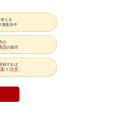
も使える
大量配布中
売の
商品
の販売
登録すれば
降楽々注文