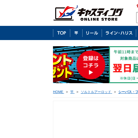
HOME
>
竿
>
ソルトルアーロッド
>
シーバス・