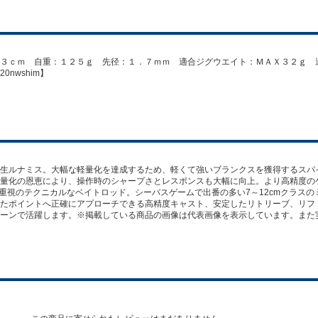
３ｃｍ 自重：１２５ｇ 先径：１．７ｍｍ 適合ジグウエイト：ＭＡＸ３２ｇ 
nwshim】
生ルナミス。大幅な軽量化を達成するため、軽くて強いブランクスを獲得するスパ
量化の恩恵により、操作時のシャープさとレスポンスも大幅に向上。より高精度の
DEL 操作性重視のテクニカルなベイトロッド。シーバスゲームで出番の多い7～12cmクラ
たポイントへ正確にアプローチできる高精度キャスト、安定したリトリーブ、リフ
ーンで活躍します。※掲載している商品の画像は代表画像を表示しています。また