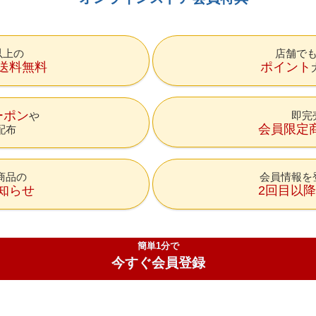
円以上の
店舗で
送料無料
ポイント
ーポン
即完
会員限定
配布
商品の
会員情報を
知らせ
2回目以
簡単1分で
今すぐ会員登録