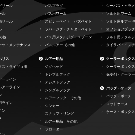
グリール
バスプラグ
シーバス・ヒラメ
ール
バス用ワーム
ソルト用ワーム
軸リール
スピナーベイト・バズベイト
ソルト用ルアー 
ル
ラバージグ・チャターベイト
オフショアプラグ
の他
バス用メタルジグ・スプーン
ソルト用メタルジ
ーツ・メンテナンス
バスルアー その他
タイラバ・インチ
ハリス
ルアー用品
クーラーボックス
マズ・ライギョ用
ジグヘッド
クーラーボックス
トレブルフック
保冷剤・クーラー
アーライン
アシストフック
ルアーライン
バッグ・ケース
シングルフック
ン
バッグ・ポーチ
ルアーフック その他
用ライン
ロッドケース
シンカー
イン
ケース・ボックス
スナップ・リング
き
ルアー用品 その他
フローター
イン