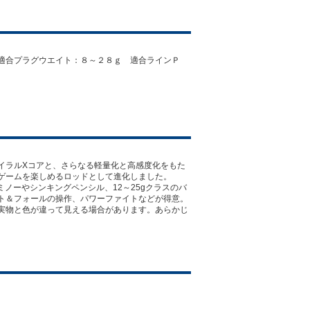
適合プラグウエイト：８～２８ｇ 適合ラインＰ
イラルXコアと、さらなる軽量化と高感度化をもた
ゲームを楽しめるロッドとして進化しました。
スのミノーやシンキングペンシル、12～25gクラスのバ
ト＆フォールの操作、パワーファイトなどが得意。
実物と色が違って見える場合があります。あらかじ