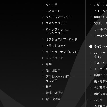
セット竿
スピニン
バスロッド
ベイトリ
ソルトルアーロッド
両軸・片
エギングロッド
電動リー
ロックフィッシュ・
リール そ
アジングロッド
リールパ
オフショアルアーロッド
トラウトロッド
ライン・
ライギョ・ナマズロッド
バス・ナ
ライン
フライロッド
ソルトル
船竿
トラウト
磯・堤防竿
船用ライ
落とし込み・前打ち・
イカダ竿
磯・堤防
投竿
投げ用ラ
清流・湖沼竿
ボビン巻
鮎・渓流竿
ハリス
淡水用ラ