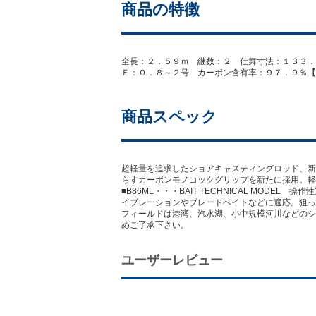
商品の特徴
全長：２．５９ｍ 継数：２ 仕舞寸法：１３３．
Ｅ：０．８～２号 カーボン含有率：９７．９％【20
商品スペック
超軽量を追求したショアキャスティングロッド、新
らすカーボンモノコックグリップを新たに採用。軽
■B86ML・・・BAIT TECHNICAL MO
イブレーションやブレードベイトなどに適応。狙っ
フィールドは港湾、汽水湖、小中規模河川などのシ
めご了承下さい。
ユーザーレビュー