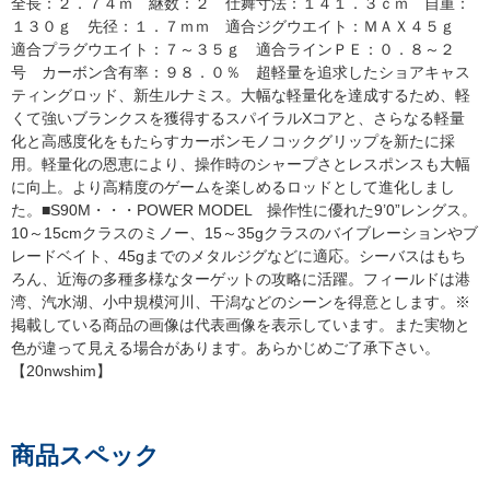
全長：２．７４ｍ 継数：２ 仕舞寸法：１４１．３ｃｍ 自重：
１３０ｇ 先径：１．７ｍｍ 適合ジグウエイト：ＭＡＸ４５ｇ
適合プラグウエイト：７～３５ｇ 適合ラインＰＥ：０．８～２
号 カーボン含有率：９８．０％ 超軽量を追求したショアキャス
ティングロッド、新生ルナミス。大幅な軽量化を達成するため、軽
くて強いブランクスを獲得するスパイラルXコアと、さらなる軽量
化と高感度化をもたらすカーボンモノコックグリップを新たに採
用。軽量化の恩恵により、操作時のシャープさとレスポンスも大幅
に向上。より高精度のゲームを楽しめるロッドとして進化しまし
た。■S90M・・・POWER MODEL 操作性に優れた9’0”レングス。
10～15cmクラスのミノー、15～35gクラスのバイブレーションやブ
レードベイト、45gまでのメタルジグなどに適応。シーバスはもち
ろん、近海の多種多様なターゲットの攻略に活躍。フィールドは港
湾、汽水湖、小中規模河川、干潟などのシーンを得意とします。※
掲載している商品の画像は代表画像を表示しています。また実物と
色が違って見える場合があります。あらかじめご了承下さい。
【20nwshim】
商品スペック