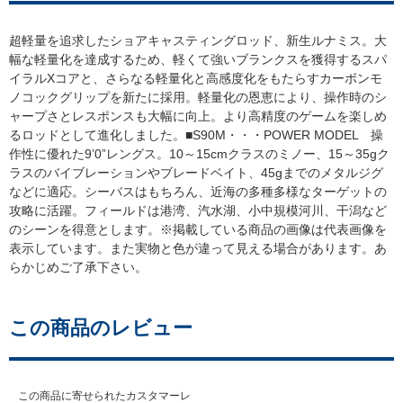
超軽量を追求したショアキャスティングロッド、新生ルナミス。大
幅な軽量化を達成するため、軽くて強いブランクスを獲得するスパ
イラルXコアと、さらなる軽量化と高感度化をもたらすカーボンモ
ノコックグリップを新たに採用。軽量化の恩恵により、操作時のシ
ャープさとレスポンスも大幅に向上。より高精度のゲームを楽しめ
るロッドとして進化しました。■S90M・・・POWER MODEL 操
作性に優れた9’0”レングス。10～15cmクラスのミノー、15～35gク
ラスのバイブレーションやブレードベイト、45gまでのメタルジグ
などに適応。シーバスはもちろん、近海の多種多様なターゲットの
攻略に活躍。フィールドは港湾、汽水湖、小中規模河川、干潟など
のシーンを得意とします。※掲載している商品の画像は代表画像を
表示しています。また実物と色が違って見える場合があります。あ
らかじめご了承下さい。
この商品のレビュー
この商品に寄せられたカスタマーレ