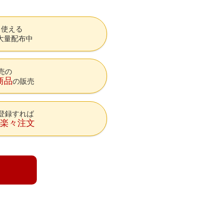
も使える
大量配布中
売の
商品
の販売
登録すれば
降楽々注文