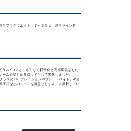
適合プラグウエイト：７～３５ｇ 適合ラインＰ
イラルXコアと、さらなる軽量化と高感度化をもた
ゲームを楽しめるロッドとして進化しました。
35gクラスのバイブレーションやブレードベイト、45g
模河川などのシーンを得意とします。※掲載してい