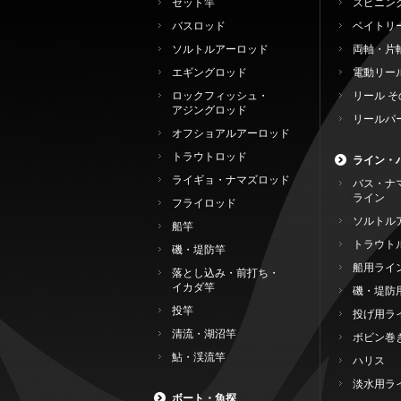
セット竿
スピニン
バスロッド
ベイトリ
ソルトルアーロッド
両軸・片
エギングロッド
電動リー
ロックフィッシュ・
リール そ
アジングロッド
リールパ
オフショアルアーロッド
トラウトロッド
ライン・
ライギョ・ナマズロッド
バス・ナ
ライン
フライロッド
ソルトル
船竿
トラウト
磯・堤防竿
船用ライ
落とし込み・前打ち・
イカダ竿
磯・堤防
投竿
投げ用ラ
清流・湖沼竿
ボビン巻
鮎・渓流竿
ハリス
淡水用ラ
ボート・魚探