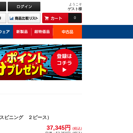
ようこそ
ゲスト様
0
スピニング ２ピース）
37,345円
(税込)