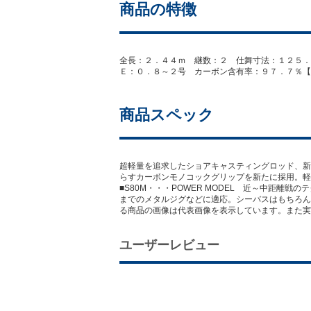
商品の特徴
全長：２．４４ｍ 継数：２ 仕舞寸法：１２５．
Ｅ：０．８～２号 カーボン含有率：９７．７％【20
商品スペック
超軽量を追求したショアキャスティングロッド、新
らすカーボンモノコックグリップを新たに採用。軽
■S80M・・・POWER MODEL 近～中距離戦
までのメタルジグなどに適応。シーバスはもちろん
る商品の画像は代表画像を表示しています。また実
ユーザーレビュー