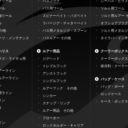
グリール
バスプラグ
シーバス・ヒラメ
ール
バス用ワーム
ソルト用ワーム
軸リール
スピナーベイト・バズベイト
ソルト用ルアー 
ル
ラバージグ・チャターベイト
オフショアプラグ
の他
バス用メタルジグ・スプーン
ソルト用メタルジ
ーツ・メンテナンス
バスルアー その他
タイラバ・インチ
ハリス
ルアー用品
クーラーボックス
マズ・ライギョ用
ジグヘッド
クーラーボックス
トレブルフック
保冷剤・クーラー
アーライン
アシストフック
ルアーライン
バッグ・ケース
シングルフック
ン
バッグ・ポーチ
ルアーフック その他
用ライン
ロッドケース
シンカー
イン
ケース・ボックス
スナップ・リング
き
ルアー用品 その他
フローター
イン
ロッドホルダー・キャリア