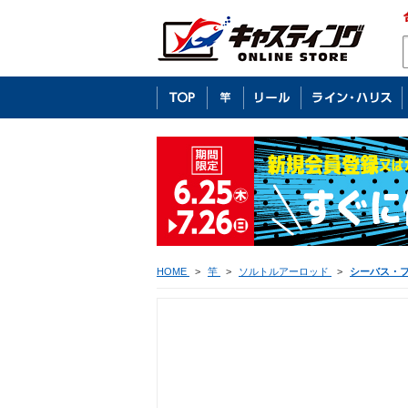
HOME
>
竿
>
ソルトルアーロッド
>
シーバス・