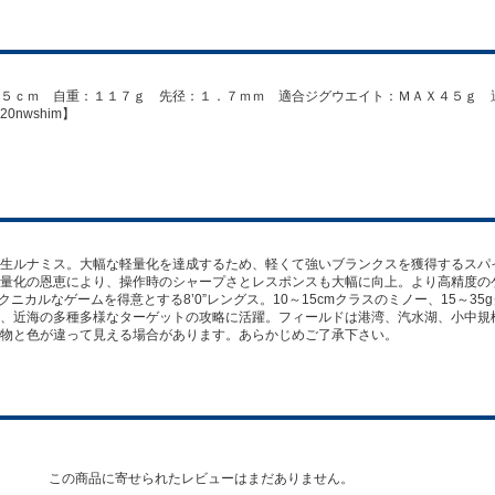
５ｃｍ 自重：１１７ｇ 先径：１．７ｍｍ 適合ジグウエイト：ＭＡＸ４５ｇ 
nwshim】
生ルナミス。大幅な軽量化を達成するため、軽くて強いブランクスを獲得するスパ
量化の恩恵により、操作時のシャープさとレスポンスも大幅に向上。より高精度の
のテクニカルなゲームを得意とする8’0”レングス。10～15cmクラスのミノー、15～
、近海の多種多様なターゲットの攻略に活躍。フィールドは港湾、汽水湖、小中規
物と色が違って見える場合があります。あらかじめご了承下さい。
この商品に寄せられたレビューはまだありません。