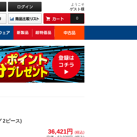
ようこそ
ゲスト様
0
 2ピース)
36,421円
(税込)