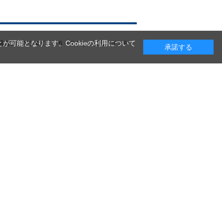
が可能となります。Cookieの利用について
適合プラグウエイト：６～２５ｇ 適合ラインＰ
承諾する
イラルXコアと、さらなる軽量化と高感度化をもた
ゲームを楽しめるロッドとして進化しました。
で出番の多い7～12cmクラスのミノーやシンキングペン
の攻略に活躍。フィールドは港湾、汽水湖、小中規模
合があります。あらかじめご了承下さい。