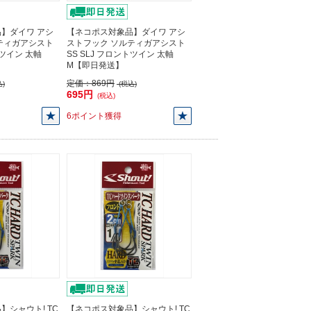
】ダイワ アシ
【ネコポス対象品】ダイワ アシ
ティガアシスト
ストフック ソルティガアシスト
トツイン 太軸
SS SLJ フロントツイン 太軸
M【即日発送】
定価：
869円
)
(税込)
695円
(税込)
6ポイント獲得
】シャウト! TC
【ネコポス対象品】シャウト! TC