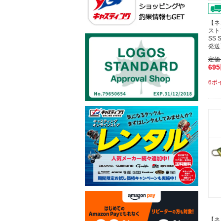
【ネ
スト
SS
発送
定価
69
6ポ
【ネ