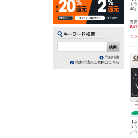
ドラ
40
定価
84
7ポ
詳細検索
検索方法のご案内はこちら
【ネ
３３
／０