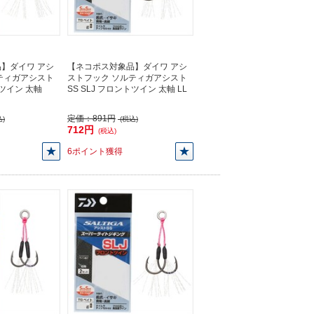
】ダイワ アシ
【ネコポス対象品】ダイワ アシ
ティガアシスト
ストフック ソルティガアシスト
トツイン 太軸
SS SLJ フロントツイン 太軸 LL
定価：
891円
)
(税込)
712円
(税込)
6ポイント獲得