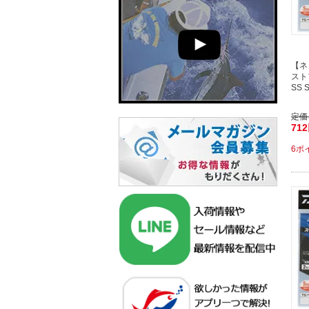
【ネ
スト
SS 
定価
71
6ポ