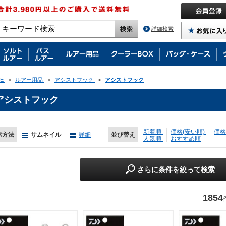
詳細検索
E
>
ルアー用品
>
アシストフック
>
アシストフック
アシストフック
新着順
価格(安い順)
価格
示方法
サムネイル
詳細
並び替え
人気順
おすすめ順
さらに条件を絞って検索
1854