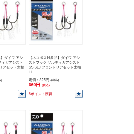
】ダイワ アシ
【ネコポス対象品】ダイワ アシ
ティガアシスト
ストフック ソルティガアシスト
ントリアセット太軸
SS SLJ フロントリアセット太軸
LL
定価：
825円
)
(税込)
660円
(税込)
6ポイント獲得