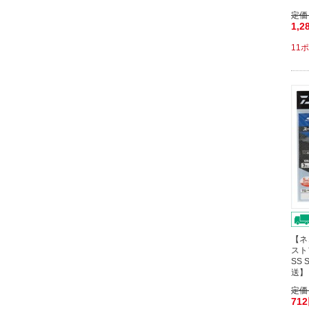
定価
1,2
11
【ネ
スト
SS
送】
定価
71