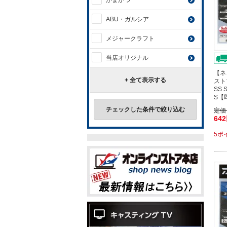
がまかつ
ABU・ガルシア
メジャークラフト
当店オリジナル
【ネ
+ 全て表示する
スト
SS
S【
チェックした条件で絞り込む
定価
64
5ポ