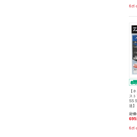
6ポ
【ネ
スト
SS
送】
定価
69
6ポ