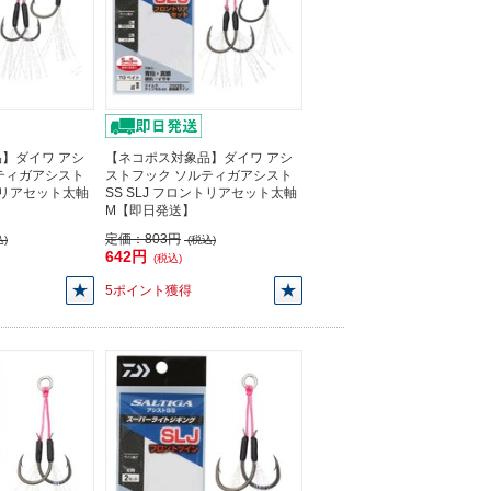
】ダイワ アシ
【ネコポス対象品】ダイワ アシ
ティガアシスト
ストフック ソルティガアシスト
ントリアセット太軸
SS SLJ フロントリアセット太軸
M【即日発送】
定価：
803円
)
(税込)
642円
(税込)
5ポイント獲得