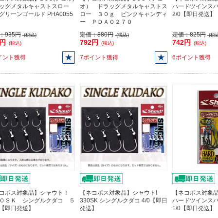
ッグメタルキャストスロー
オ） ドラッグメタルキャストス
ハードツインスパー
g グリーンゴールド PHA0055
ロー ３０ｇ ピンクキャンディ
2/0【即日発送】
ー ＰＤＡ０２７０
：
935円
定価：
880円
定価：
825円
(税込)
(税込)
(税込
1円
792円
742円
(税込)
(税込)
(税込)
イント獲得
7ポイント獲得
6ポイント獲得
コポス対象品】シャウト！
【ネコポス対象品】シャウト!
【ネコポス対象品
０ＳＫ シングルクダコ ５
330SK シングルクダコ 4/0【即日
ハードツインスパー
【即日発送】
発送】
1/0【即日発送】