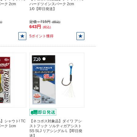
ク 2cm
ハードツインスパーク 2cm
1/0【即日発送】
定価：
715円
)
(税込)
643円
(税込)
5ポイント獲得
】シャウト! TC
【ネコポス対象品】ダイワ アシ
ク 1cm
ストフック ソルティガアシスト
SS SLJ リアシングル L【即日発
送】