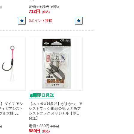
定価：
891円
)
(税込)
712円
(税込)
6ポイント獲得
】ダイワ アシ
【ネコポス対象品】がまかつ ア
ティガアシスト
シストフック 船頭公認 太刀魚ア
ングル太軸 LL
シストフック オリジナル【即日
発送】
定価：
880円
)
(税込)
880円
(税込)