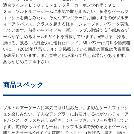
適合ラインＰＥ：０．６～１．５号 カーボン含有率：９１．
２％ ソルトルアーゲームに本気で取り組みたい。多彩なゲームフ
ィッシュを楽しみたい。そんなアングラーにお届けするのがソルテ
ィーアドバンス。クラスを超える軽さ、シャープさ、パワーを実現
しています。前作からガイドも一新。トラブル激減で安心感あるゲ
ームが楽しめるオールKガイドを搭載しています。●投げる、操る、
掛ける、獲る、の総合力に優れたロッド。MLパワーは河川や港湾狙
いに。（2019年発売モデル）※掲載している商品の画像は代表画像
を表示しています。また実物と色が違って見える場合があります。
あらかじめご了承下さい。
商品スペック
ソルトルアーゲームに本気で取り組みたい。多彩なゲームフィッシ
ュを楽しみたい。そんなアングラーにお届けするのがソルティーア
ドバンス。クラスを超える軽さ、シャープさ、パワーを実現してい
ます。前作からガイドも一新。トラブル激減で安心感あるゲームが
楽しめるオールKガイドを搭載しています。●投げる、操る、掛け