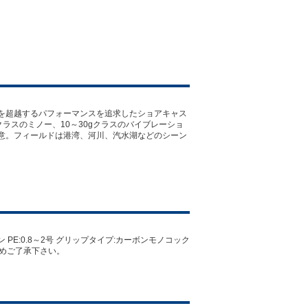
を超越するパフォーマンスを追求したショアキャス
クラスのミノー、10～30gクラスのバイブレーショ
意。フィールドは港湾、河川、汽水湖などのシーン
合ライン PE:0.8～2号 グリップタイプ:カーボンモノコック
じめご了承下さい。