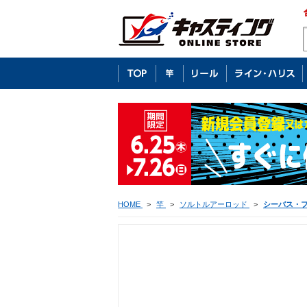
HOME
>
竿
>
ソルトルアーロッド
>
シーバス・