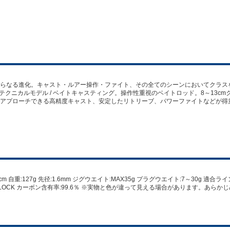
らなる進化。キャスト・ルアー操作・ファイト、その全てのシーンにおいてクラス
テクニカルモデル / ベイトキャスティング。操作性重視のベイトロッド。8～13cm
アプローチできる高精度キャスト、安定したリトリーブ、パワーファイトなどが得
.3cm 自重:127g 先径:1.6mm ジグウエイト:MAX35g プラグウエイト:7～30g 適
NLOCK カーボン含有率:99.6％ ※実物と色が違って見える場合があります。あらか