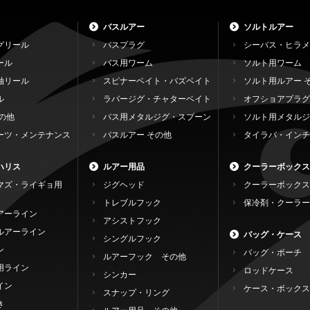
バスルアー
ソルトルアー
グリール
バスプラグ
シーバス・ヒラメ
ール
バス用ワーム
ソルト用ワーム
軸リール
スピナーベイト・バズベイト
ソルト用ルアー 
ル
ラバージグ・チャターベイト
オフショアプラグ
の他
バス用メタルジグ・スプーン
ソルト用メタルジ
ーツ・メンテナンス
バスルアー その他
タイラバ・インチ
ハリス
ルアー用品
クーラーボックス
マズ・ライギョ用
ジグヘッド
クーラーボックス
トレブルフック
保冷剤・クーラー
アーライン
アシストフック
ルアーライン
バッグ・ケース
シングルフック
ン
バッグ・ポーチ
ルアーフック その他
用ライン
ロッドケース
シンカー
イン
ケース・ボックス
スナップ・リング
き