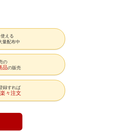
も使える
大量配布中
売の
商品
の販売
登録すれば
降楽々注文