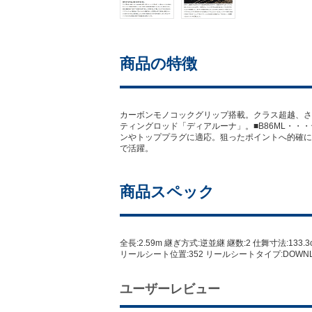
商品の特徴
カーボンモノコックグリップ搭載。クラス超越、さ
ティングロッド「ディアルーナ」。■B86ML・・・
ンやトッププラグに適応。狙ったポイントへ的確に
で活躍。
商品スペック
全長:2.59m 継ぎ方式:逆並継 継数:2 仕舞寸法:133
リールシート位置:352 リールシートタイプ:DOW
ユーザーレビュー