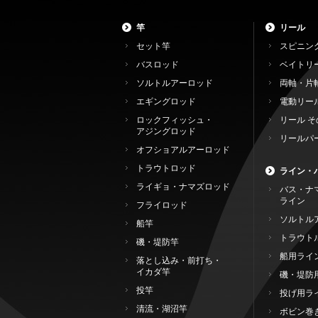
竿
リール
セット竿
スピニン
バスロッド
ベイトリ
ソルトルアーロッド
両軸・片
エギングロッド
電動リー
ロックフィッシュ・
リール そ
アジングロッド
リールパ
オフショアルアーロッド
トラウトロッド
ライン・
ライギョ・ナマズロッド
バス・ナ
ライン
フライロッド
ソルトル
船竿
トラウト
磯・堤防竿
船用ライ
落とし込み・前打ち・
イカダ竿
磯・堤防
投竿
投げ用ラ
清流・湖沼竿
ボビン巻