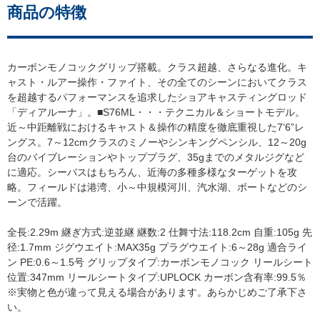
商品の特徴
カーボンモノコックグリップ搭載。クラス超越、さらなる進化。キ
ャスト・ルアー操作・ファイト、その全てのシーンにおいてクラス
を超越するパフォーマンスを追求したショアキャスティングロッド
「ディアルーナ」。■S76ML・・・テクニカル＆ショートモデル。
近～中距離戦におけるキャスト＆操作の精度を徹底重視した7’6”レ
ングス。7～12cmクラスのミノーやシンキングペンシル、12～20g
台のバイブレーションやトッププラグ、35gまでのメタルジグなど
に適応。シーバスはもちろん、近海の多種多様なターゲットを攻
略。フィールドは港湾、小～中規模河川、汽水湖、ボートなどのシ
ーンで活躍。
全長:2.29m 継ぎ方式:逆並継 継数:2 仕舞寸法:118.2cm 自重:105g 先
径:1.7mm ジグウエイト:MAX35g プラグウエイト:6～28g 適合ライ
ン PE:0.6～1.5号 グリップタイプ:カーボンモノコック リールシート
位置:347mm リールシートタイプ:UPLOCK カーボン含有率:99.5％
※実物と色が違って見える場合があります。あらかじめご了承下さ
い。