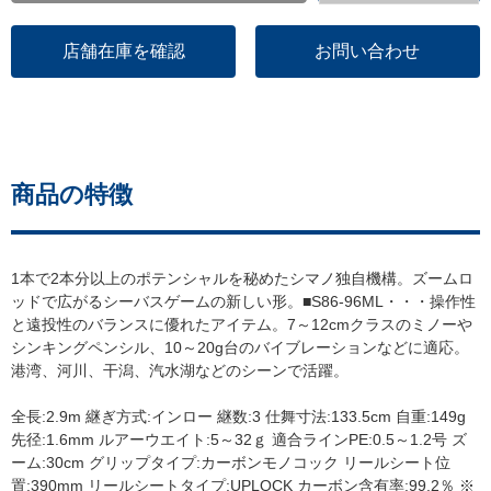
店舗在庫を確認
お問い合わせ
商品の特徴
1本で2本分以上のポテンシャルを秘めたシマノ独自機構。ズームロ
ッドで広がるシーバスゲームの新しい形。■S86-96ML・・・操作性
と遠投性のバランスに優れたアイテム。7～12cmクラスのミノー
シンキングペンシル、10～20g台のバイブレーションなどに適応。
港湾、河川、干潟、汽水湖などのシーンで活躍。
全長:2.9m 継ぎ方式:インロー 継数:3 仕舞寸法:133.5cm 自重:149g
先径:1.6mm ルアーウエイト:5～32ｇ 適合ラインPE:0.5～1.2号 ズ
ーム:30cm グリップタイプ:カーボンモノコック リールシート位
置:390mm リールシートタイプ:UPLOCK カーボン含有率:99.2％ ※