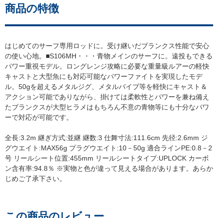
商品の特徴
はじめてのサーフ専用ロッドに。受け継いだブランクス性能で安心
の使い心地。■S106MH・・・青物メインのサーフに。遠投もできる
パワー重視モデル。ロングレンジ攻略に必要な重量級ルアーの軽快
キャストと大型魚にも対応可能なパワーファイトを実現したモデ
ル。50gを超えるメタルジグ、メタルバイブ等を軽快にキャスト＆
アクション可能でありながら、掛けては柔軟性とパワーを兼ね備え
たブランクスが大型ヒラメはもちろん不意の青物等にも十分なパワ
ーで対応が可能です。
全長:3.2m 継ぎ方式:並継 継数:3 仕舞寸法:111.6cm 先径:2.6mm ジ
グウエイト:MAX56g プラグウエイト:10－50g 適合ラインPE:0.8－2
号 リールシート位置:455mm リールシートタイプ:UPLOCK カーボ
ン含有率:94.8％ ※実物と色が違って見える場合があります。あらか
じめご了承下さい。
この商品のレビュー