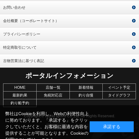
お問い合わせ
会社概要（コーポレートサイト）
プライバシーポリシー
特定商取引について
古物営業法に基づく表記
ポータルインフォメーション
HOME
店舗一覧
新着情報
イベント予定
最新釣果
免税対応店
釣り自慢
タイドグラフ
釣り船予約
弊社はCookieを利用し、Webの利便性向上
Copyright © World sports Co.,Ltd. All Rights Reserved.
に努めております。「承認する」をクリッ
クしていただくと、お客様に最適な内容を
承諾する
提供することが可能となります。Cookieの