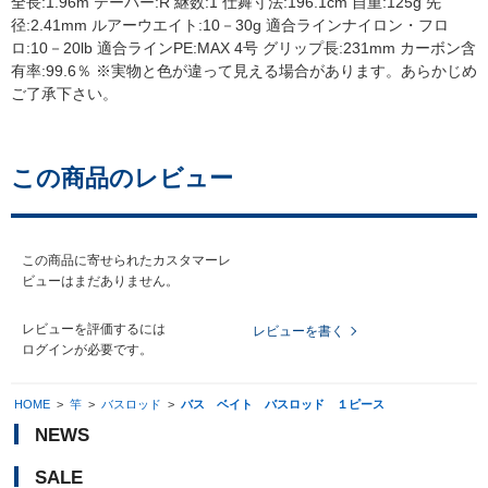
全長:1.96m テーパー:R 継数:1 仕舞寸法:196.1cm 自重:125g 先
径:2.41mm ルアーウエイト:10－30g 適合ラインナイロン・フロ
ロ:10－20lb 適合ラインPE:MAX 4号 グリップ長:231mm カーボン含
有率:99.6％ ※実物と色が違って見える場合があります。あらかじめ
ご了承下さい。
この商品のレビュー
この商品に寄せられたカスタマーレ
ビューはまだありません。
レビューを評価するには
レビューを書く
ログイン
が必要です。
HOME
>
竿
>
バスロッド
>
バス ベイト バスロッド １ピース
NEWS
SALE