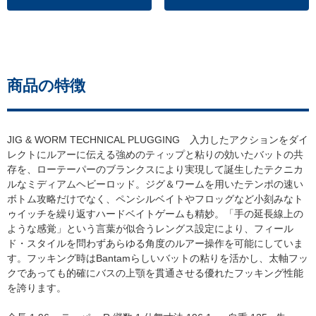
商品の特徴
JIG & WORM TECHNICAL PLUGGING 入力したアクションをダイ
レクトにルアーに伝える強めのティップと粘りの効いたバットの共
存を、ローテーパーのブランクスにより実現して誕生したテクニカ
ルなミディアムヘビーロッド。ジグ＆ワームを用いたテンポの速い
ボトム攻略だけでなく、ペンシルベイトやフロッグなど小刻みなト
ゥイッチを繰り返すハードベイトゲームも精妙。「手の延長線上の
ような感覚」という言葉が似合うレングス設定により、フィール
ド・スタイルを問わずあらゆる角度のルアー操作を可能にしていま
す。フッキング時はBantamらしいバットの粘りを活かし、太軸フッ
クであっても的確にバスの上顎を貫通させる優れたフッキング性能
を誇ります。