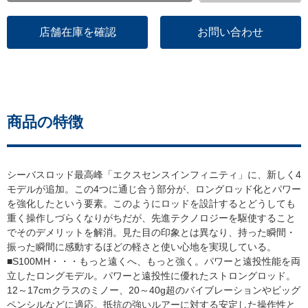
店舗在庫を確認
お問い合わせ
商品の特徴
シーバスロッド最高峰「エクスセンスインフィニティ」に、新しく4
モデルが追加。この4つに通じ合う部分が、ロングロッド化とパワー
を強化したという要素。このようにロッドを設計するとどうしても
重く操作しづらくなりがちだが、先進テクノロジーを駆使すること
でそのデメリットを解消。見た目の印象とは異なり、持った瞬間・
振った瞬間に感動するほどの軽さと使い心地を実現している。
■S100MH・・・もっと遠くへ、もっと強く。パワーと遠投性能を両
立したロングモデル。パワーと遠投性に優れたストロングロッド。
12～17cmクラスのミノー、20～40g超のバイブレーションやビッグ
ペンシルなどに適応。抵抗の強いルアーに対する安定した操作性と