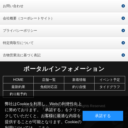
お問い合わせ
会社概要（コーポレートサイト）
プライバシーポリシー
特定商取引について
古物営業法に基づく表記
ポータルインフォメーション
HOME
店舗一覧
新着情報
イベント予定
最新釣果
免税対応店
釣り自慢
タイドグラフ
釣り船予約
弊社はCookieを利用し、Webの利便性向上
Copyright © World sports Co.,Ltd. All Rights Reserved.
に努めております。「承認する」をクリッ
クしていただくと、お客様に最適な内容を
承諾する
提供することが可能となります。Cookieの
利用については、
こちら