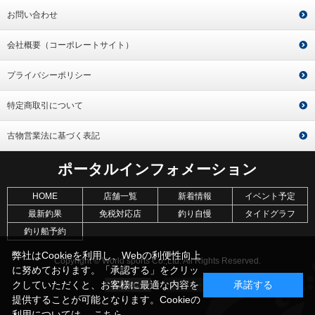
お問い合わせ
会社概要（コーポレートサイト）
プライバシーポリシー
特定商取引について
古物営業法に基づく表記
ポータルインフォメーション
HOME
店舗一覧
新着情報
イベント予定
最新釣果
免税対応店
釣り自慢
タイドグラフ
釣り船予約
弊社はCookieを利用し、Webの利便性向上
Copyright © World sports Co.,Ltd. All Rights Reserved.
に努めております。「承認する」をクリッ
クしていただくと、お客様に最適な内容を
承諾する
提供することが可能となります。Cookieの
利用については、
こちら