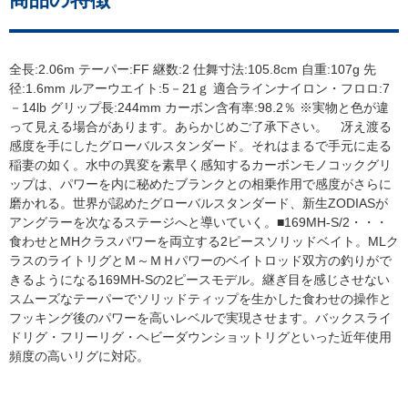
全長:2.06m テーパー:FF 継数:2 仕舞寸法:105.8cm 自重:107g 先
径:1.6mm ルアーウエイト:5－21ｇ 適合ラインナイロン・フロロ:7
－14lb グリップ長:244mm カーボン含有率:98.2％ ※実物と色が違
って見える場合があります。あらかじめご了承下さい。 冴え渡る
感度を手にしたグローバルスタンダード。それはまるで手元に走る
稲妻の如く。水中の異変を素早く感知するカーボンモノコックグリ
ップは、パワーを内に秘めたブランクとの相乗作用で感度がさらに
磨かれる。世界が認めたグローバルスタンダード、新生ZODIASが
アングラーを次なるステージへと導いていく。■169MH-S/2・・・
食わせとMHクラスパワーを両立する2ピースソリッドベイト。MLク
ラスのライトリグとＭ～ＭＨパワーのベイトロッド双方の釣りがで
きるようになる169MH-Sの2ピースモデル。継ぎ目を感じさせない
スムーズなテーパーでソリッドティップを生かした食わせの操作と
フッキング後のパワーを高いレベルで実現させます。バックスライ
ドリグ・フリーリグ・ヘビーダウンショットリグといった近年使用
頻度の高いリグに対応。