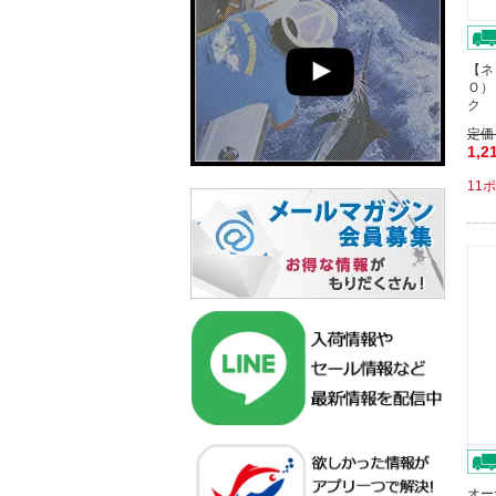
【ネ
Ｏ）
ク 
定価
1,2
11
オー