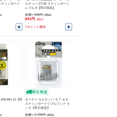
6 スティンガート
ルティバ ST-46 スティンガート
レブル 8【即日発送】
定価：
935円
)
(税込)
841円
(税込)
7ポイント獲得
RB-MH 10【即
オーナー カルティバ ＳＴ-６６
スティンガートリプルフック ４
／０【即日発送】
定価：
1,705円
)
(税込)