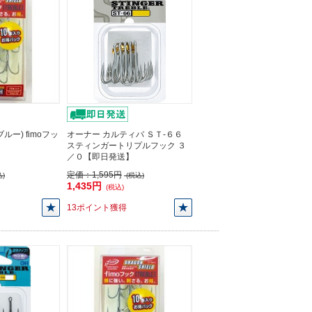
ー) fimoフッ
オーナー カルティバ ＳＴ-６６
スティンガートリプルフック ３
／０【即日発送】
定価：
1,595円
)
(税込)
1,435円
(税込)
13ポイント獲得