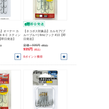
】オーナー カ
【ネコポス対象品】カルモア(ブ
３６ＢＣ スティン
ルーブルー) fimoフック #10【即
【即日発送】
日発送】
定価：
935円
)
(税込)
935円
(税込)
8ポイント獲得