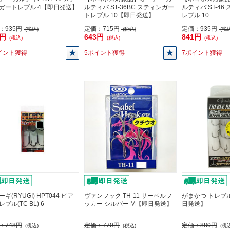
ガートレブル 4【即日発送】
ルティバ ST-36BC スティンガー
ルティバ ST-4
トレブル 10【即日発送】
レブル 10
：
935円
定価：
715円
定価：
935円
(税込)
(税込)
(税込
1円
643円
841円
(税込)
(税込)
(税込)
イント獲得
5ポイント獲得
7ポイント獲得
ギ(RYUGI) HPT044 ピア
ヴァンフック TH-11 サーベルフ
がまかつ トレブル
ブル(TC BL) 6
ッカー シルバー M【即日発送】
日発送】
：
748円
定価：
770円
定価：
880円
(税込)
(税込)
(税込