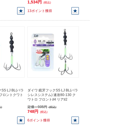
1,534円
(税込)
13ポイント獲得
S LJ BL(バラ
ダイワ 鏡牙フックSS LJ BL(バラ
 フロントクワト
シレスシステム) 速攻80-130 ク
】
ワトロ フロント♯4 リア♯2
定価：
935円
)
(税込)
748円
(税込)
6ポイント獲得