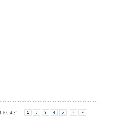
件あります
1
2
3
4
5
>
>>