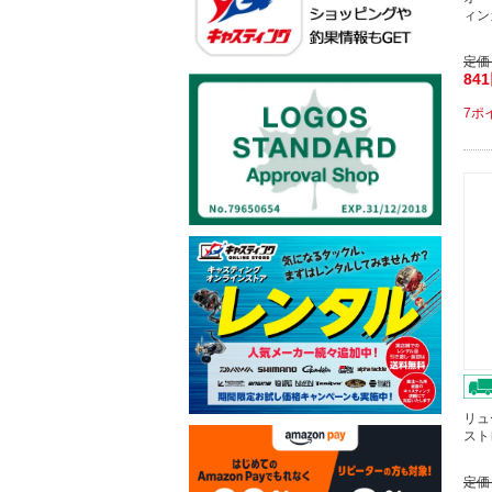
ィン
定価
84
7ポ
リュー
ストレ
定価