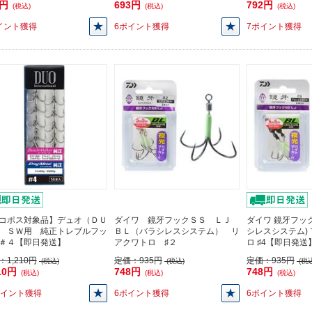
3円
693円
792円
(税込)
(税込)
(税込)
イント獲得
6ポイント獲得
7ポイント獲得
コポス対象品】デュオ（ＤＵ
ダイワ 鏡牙フックＳＳ ＬＪ
ダイワ 鏡牙フックS
 ＳＷ用 純正トレブルフッ
ＢＬ（バラシレスシステム） リ
シレスシステム)
＃４【即日発送】
アクワトロ ♯２
ロ ♯4【即日発送
：
1,210円
定価：
935円
定価：
935円
(税込)
(税込)
(税込
10円
748円
748円
(税込)
(税込)
(税込)
ポイント獲得
6ポイント獲得
6ポイント獲得