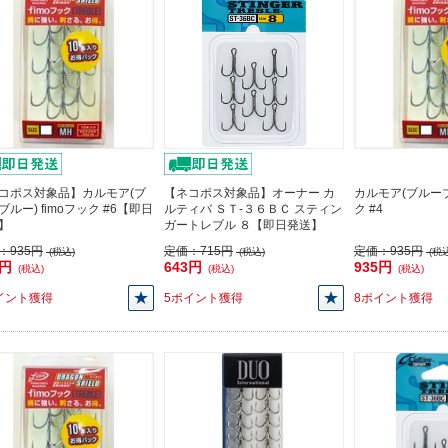
コポス対象品】カルモア(ブ
【ネコポス対象品】オーナー カ
カルモア(ブルーブル
ブルー) fimoフック #6【即日
ルティバ ＳＴ-３６ＢＣ スティン
ク #4
】
ガートレブル ８【即日発送】
：
935円
定価：
715円
定価：
935円
(税込)
(税込)
(税込
5円
643円
935円
(税込)
(税込)
(税込)
イント獲得
5ポイント獲得
8ポイント獲得