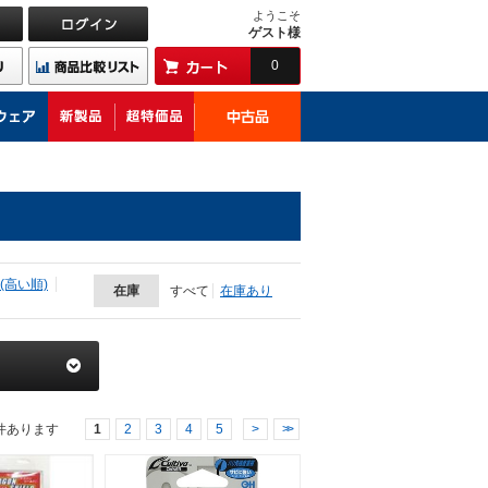
ようこそ
ゲスト様
0
(高い順)
在庫
すべて
在庫あり
件あります
1
2
3
4
5
>
>>