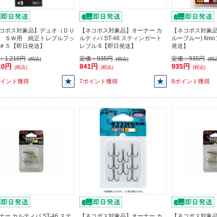
コポス対象品】デュオ（ＤＵ
【ネコポス対象品】オーナー カ
【ネコポス対象品
 ＳＷ用 純正トレブルフッ
ルティバ ST-46 スティンガート
ルーブルー) fim
＃５【即日発送】
レブル 6【即日発送】
発送】
：
1,210円
定価：
935円
定価：
935円
(税込)
(税込)
(税込
10円
841円
935円
(税込)
(税込)
(税込)
ポイント獲得
7ポイント獲得
8ポイント獲得
ナー カルティバ ST-46 ステ
【ネコポス対象品】オーナー カ
【ネコポス対象品