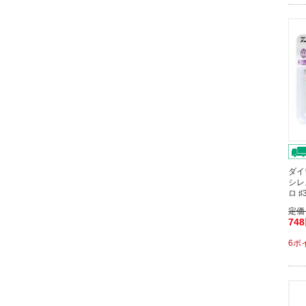
ダイ
シレ
ロ 
定価
74
6ポ