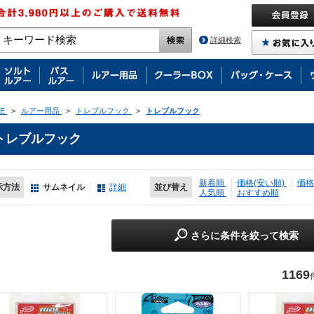
詳細検索
E
>
ルアー用品
>
トレブルフック
>
トレブルフック
トレブルフック
新着順
価格(安い順)
価格
示方法
サムネイル
詳細
並び替え
人気順
おすすめ順
さらに条件を絞って検索
1169