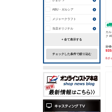
がまかつ
ABU・ガルシア
メジャークラフト
当店オリジナル
カル
ク 
+ 全て表示する
定価
93
チェックした条件で絞り込む
8ポ