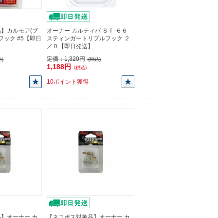
】カルモア(ブ
オーナー カルティバ ＳＴ-６６
oフック #5【即日
スティンガートリプルフック ２
／０【即日発送】
定価：
1,320円
)
(税込)
1,188円
(税込)
10ポイント獲得
】オーナー カ
【ネコポス対象品】オーナー カ