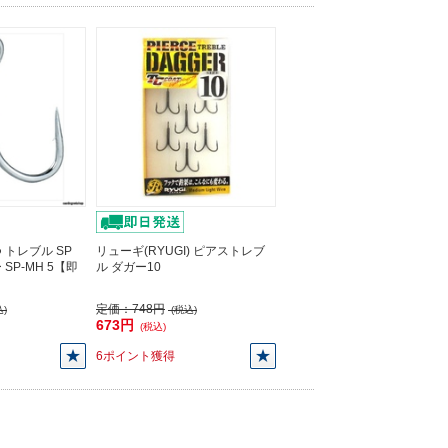
トレブル SP
リューギ(RYUGI) ピアストレブ
SP-MH 5【即
ル ダガー10
定価：
748円
)
(税込)
673円
(税込)
6ポイント獲得