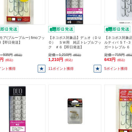
モア(ブルーブルー) fimoフッ
【ネコポス対象品】デュオ（ＤＵ
【ネコポス対象品
#8【即日発送】
Ｏ） ＳＷ用 純正トレブルフッ
ルティバ ＳＴ-
ク ＃６【即日発送】
ガートレブル ６
：
935円
定価：
1,210円
定価：
715円
(税込)
(税込)
(税込
5円
1,210円
643円
(税込)
(税込)
(税込)
イント獲得
11ポイント獲得
5ポイント獲得