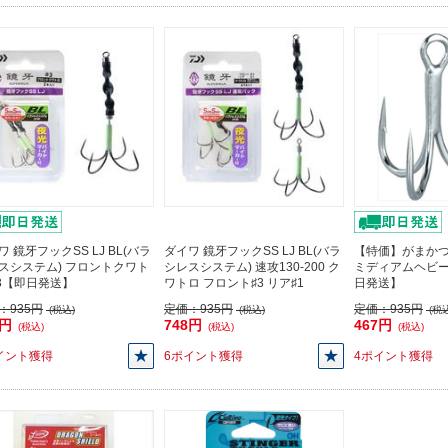
ワ 鏡牙フックSS LJ BL(バラ
ダイワ 鏡牙フックSS LJ BL(バラ
【特価】がまかつ 
スシステム) フロントクワト
シレスシステム) 速攻130-200 ク
ミディアムヘビー 
♯3【即日発送】
ワトロ フロント♯3 リア♯1
日発送】
：
935円
定価：
935円
定価：
935円
(税込)
(税込)
(税込
8円
748円
467円
(税込)
(税込)
(税込)
イント獲得
6ポイント獲得
4ポイント獲得