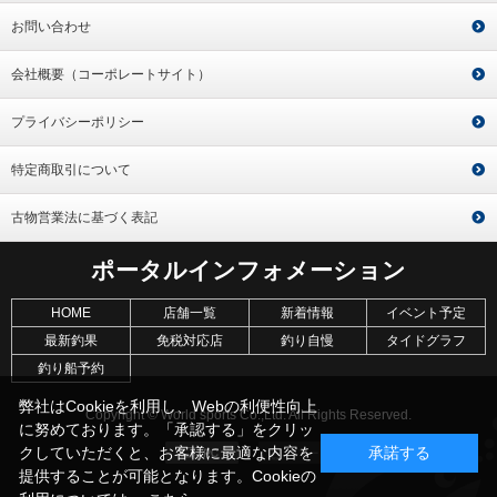
お問い合わせ
会社概要（コーポレートサイト）
プライバシーポリシー
特定商取引について
古物営業法に基づく表記
ポータルインフォメーション
HOME
店舗一覧
新着情報
イベント予定
最新釣果
免税対応店
釣り自慢
タイドグラフ
釣り船予約
弊社はCookieを利用し、Webの利便性向上
Copyright © World sports Co.,Ltd. All Rights Reserved.
に努めております。「承認する」をクリッ
クしていただくと、お客様に最適な内容を
承諾する
提供することが可能となります。Cookieの