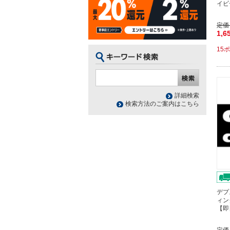
イビ
定価
1,6
15
詳細検索
検索方法のご案内はこちら
デプ
ィン
【即