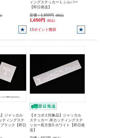
ィングステッカー L シルバー
【即日発送】
定価：
1,650円
)
(税込)
1,650円
(税込)
15ポイント獲得
品】ジャッカル
【ネコポス対象品】ジャッカル
カッティングステ
ステッカー JKカッティングステ
 ブラック【即日
ッカー長方形S ホワイト【即日発
送】