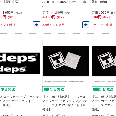
ー【即日発送】
Ambassadeur5500Cセット (南
茶銀 (南柏)
柏)
：
1,650円
定価：
4,180円
定価：
990円
(税込)
(税込)
(税込
50円
4,180円
990円
(税込)
(税込)
(税込)
ポイント獲得
38ポイント獲得
9ポイント獲得
ス ステッカー デプス カッテ
【ネコポス対象品】ジャッカル
【ネコポス対象
グステッカー L ホワイト
ステッカー JKカッティングステ
ステッカー JK
日発送】
ッカースクエアS ホワイト【即日
ッカースクエアS
発送】
発送】