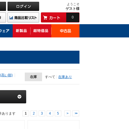
ようこそ
ゲスト様
0
(高い順)
在庫
すべて
在庫あり
件あります
1
2
3
4
5
>
>>