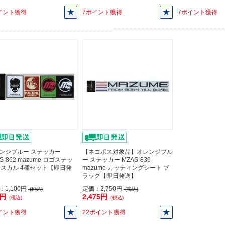
イント獲得
7ポイント獲得
7ポイント獲得
ンジブルー ステッカー
【ネコポス対象品】オレンジブル
S-862 mazume ロゴステッ
ー ステッカー MZAS-839
 スカル 4種セット【即日発
mazume カッティングシート ブ
ラック【即日発送】
：
1,100円
定価：
2,750円
(税込)
(税込)
0円
2,475円
(税込)
(税込)
イント獲得
22ポイント獲得