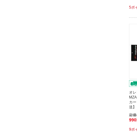
5ポ
オレ
MZA
カー
送】
定価
99
9ポ