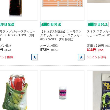
モラン メジャーステッカー
【ネコポス対象品】コーモラン
スミス ステッカ
 #1 BLACK/ORANGE【即日
ステッカー マーカーステッカー
ッカー702 WH 
】
#2 ORANGE【即日発送】
プン価格
オープン価格
定価：
616円
(税込
0円
572円
616円
(税込)
(税込)
(税込)
イント獲得
5ポイント獲得