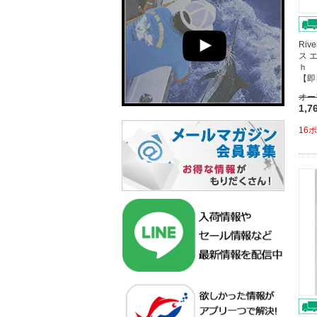
Riv
ス 
ｈ 
【即
オー
1,7
16