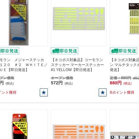
モラン メジャーステッカ
【ネコポス対象品】コーモラン
【ネコポス対象
１２０ ＃２ ＷＨＩＴＥ／
ステッカー マーカーステッカー
ン マルチタック
ＵＥ【即日発送】
#1 YELLOW【即日発送】
発送】
プン価格
オープン価格
定価：
880円
(税込
0円
572円
880円
(税込)
(税込)
(税込)
イント獲得
8ポイント獲得