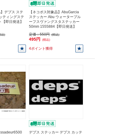
】デプス ステ
【ネコポス対象品】AbuGarcia
カッティングステ
ステッカー Abu ウォータープル
イト【即日発送】
ーフスヴァングスタステッカー
50mm 1555884【即日発送】
定価：
550円
税込)
(税込)
495円
(税込)
4ポイント獲得
sadeur6500
デプス ステッカー デプス カッテ