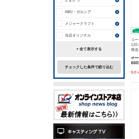
がまかつ
ABU・ガルシア
メジャークラフト
当店オリジナル
コー
120
+ 全て表示する
発送
オー
66
チェックした条件で絞り込む
6ポ