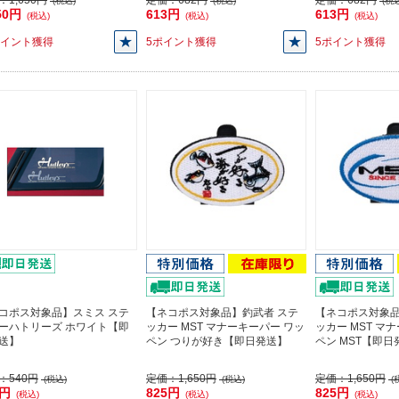
：
1,650円
定価：
682円
定価：
682円
(税込)
(税込)
(税込
50円
613円
613円
(税込)
(税込)
(税込)
ポイント獲得
5ポイント獲得
5ポイント獲得
コポス対象品】スミス ステ
【ネコポス対象品】釣武者 ステ
【ネコポス対象品
ーハトリーズ ホワイト【即
ッカー MST マナーキーパー ワッ
ッカー MST マ
送】
ペン つりが好き【即日発送】
ペン MST【即日
：
540円
定価：
1,650円
定価：
1,650円
(税込)
(税込)
(
0円
825円
825円
(税込)
(税込)
(税込)