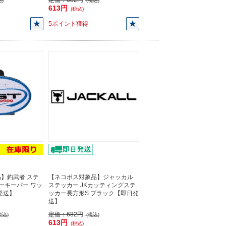
定価：
682円
)
(税込)
613円
(税込)
5ポイント獲得
】釣武者 ステ
【ネコポス対象品】ジャッカル
ナーキーパー ワッ
ステッカー JKカッティングステ
発送】
ッカー長方形S ブラック【即日発
送】
定価：
682円
税込)
(税込)
613円
(税込)