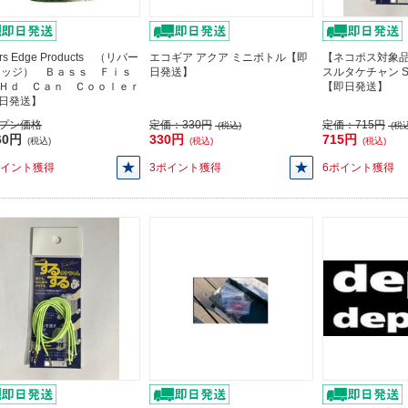
ers Edge Products （リバー
エコギア アクア ミニボトル【即
【ネコポス対象品
エッジ） Ｂａｓｓ Ｆｉｓ
日発送】
スルタケチャン S
Ｈｄ Ｃａｎ Ｃｏｏｌｅｒ
【即日発送】
日発送】
プン価格
定価：
330円
定価：
715円
(税込)
(税込
60円
330円
715円
(税込)
(税込)
(税込)
ポイント獲得
3ポイント獲得
6ポイント獲得