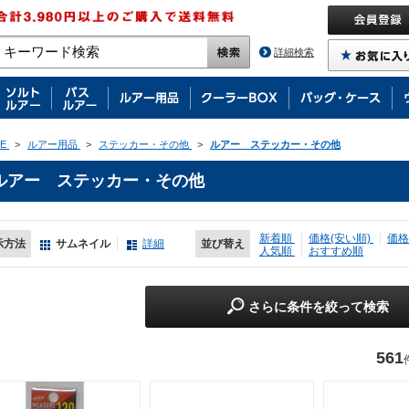
詳細検索
E
>
ルアー用品
>
ステッカー・その他
>
ルアー ステッカー・その他
ルアー ステッカー・その他
新着順
価格(安い順)
価格
示方法
サムネイル
詳細
並び替え
人気順
おすすめ順
さらに条件を絞って検索
561