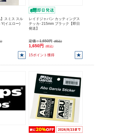
】スミス スル
レイドジャパン カッティングス
 Y(イエロー)
テッカ- 215mm ブラック【即日
発送】
定価：
1,650円
)
(税込)
1,650円
(税込)
15ポイント獲得