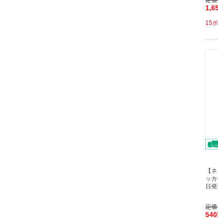
定価
1,6
15
【ネ
ッカ
日発
定価
54