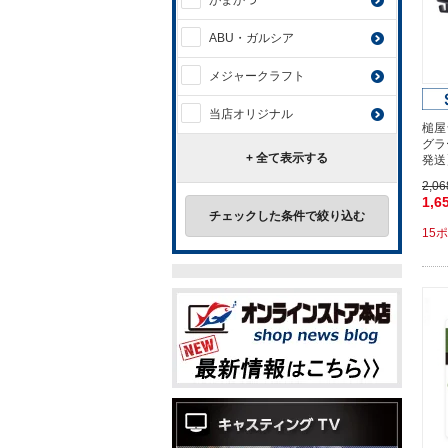
がまかつ
ABU・ガルシア
メジャークラフト
当店オリジナル
槌屋
グラ
+ 全て表示する
発送
2,0
1,6
チェックした条件で絞り込む
15