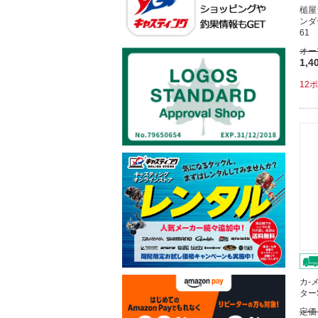
槌屋
ンダ
61
オー
1,4
12
カ-
ター
定価