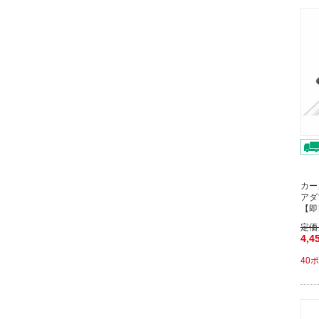
カー
アダ
【即
定価
4,4
40