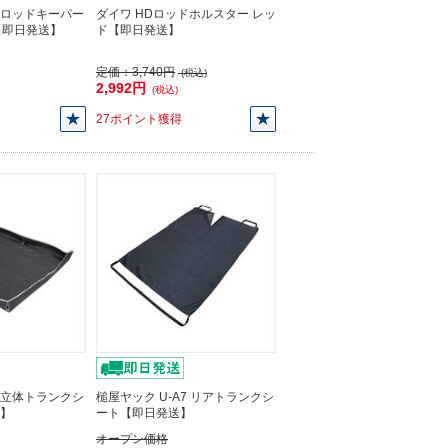
4 ロッドキーパー
ダイワ HDロッドホルスター レッ
【即日発送】
ド【即日発送】
定価：
3,740円
(税込)
2,992円
(税込)
27ポイント獲得
9 立体トランクシ
槌屋ヤック U-A7 リアトランクシ
送】
ート【即日発送】
オープン価格