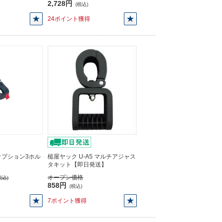
2,728円
(税込)
24ポイント獲得
4 オプション3ホル
槌屋ヤック U-A5 マルチアジャス
】
タキット【即日発送】
オープン価格
税込)
858円
(税込)
7ポイント獲得