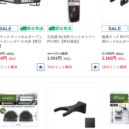
ラック ロッドホルダー アン
日吉屋 No.635 ロッドキャリー
槌屋ヤック RV-
ーズハンガー U-A18【即日
PV-3RC【即日発送】
用ロッドホルダ
】
68円
オープン価格
2,728円
(税込)
(税込)
54円
1,551円
2,182円
(税込)
(税込)
(税込)
ポイント獲得
14ポイント獲得
19ポイント獲得