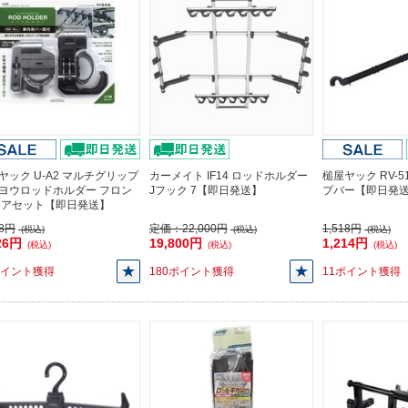
ヤック U-A2 マルチグリップ
カーメイト IF14 ロッドホルダー
槌屋ヤック RV-
ヨウロッドホルダー フロン
Jフック 7【即日発送】
プバー【即日発
リアセット【即日発送】
08円
定価：
22,000円
1,518円
(税込)
(税込)
(税込)
26円
19,800円
1,214円
(税込)
(税込)
(税込)
ポイント獲得
180ポイント獲得
11ポイント獲得