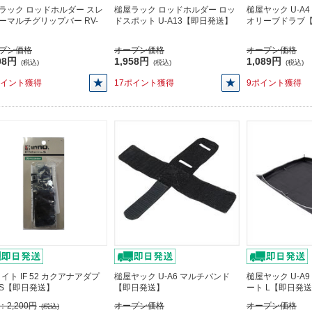
ラック ロッドホルダー スレ
槌屋ラック ロッドホルダー ロッ
槌屋ヤック U-A
ーマルチグリップバー RV-
ドスポット U-A13【即日発送】
オリーブドラブ
プン価格
オープン価格
オープン価格
08円
1,958円
1,089円
(税込)
(税込)
(税込)
ポイント獲得
17ポイント獲得
9ポイント獲得
メイト IF 52 カクアナアダプ
槌屋ヤック U-A6 マルチバンド
槌屋ヤック U-A
S【即日発送】
【即日発送】
ート L【即日発
：
2,200円
オープン価格
オープン価格
(税込)