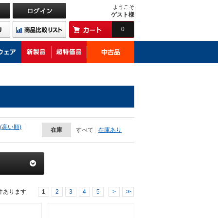
ようこそ
ゲスト様
0
(高い順)
在庫
すべて
在庫あり
件あります
1
2
3
4
5
>
>>