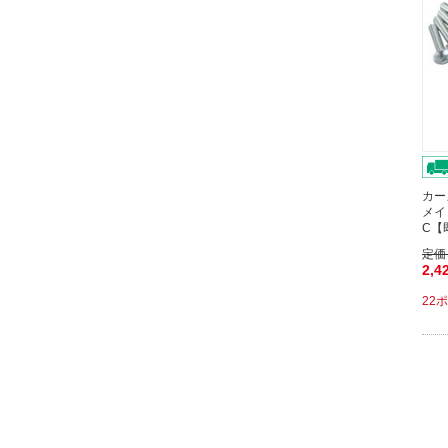
カー
メイ
C【
定価
2,4
22