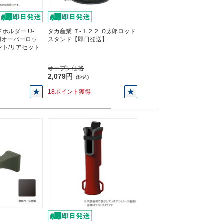
ホルダー U-
タカ産業 Ｔ-１２２ Ｑ太郎ロッド
ー用オーバーロッ
スタンド【即日発送】
ント/リアセット
オープン価格
2,079円
(税込)
18ポイント獲得