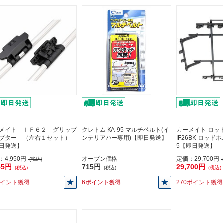
メイト ＩＦ６２ グリップ
クレトム KA-95 マルチベルト(イ
カーメイト ロッ
プター （左右１セット）
ンテリアバー専用)【即日発送】
IF26BK ロッ
日発送】
5【即日発送】
：
4,950円
オープン価格
定価：
29,700円
(税込)
55円
715円
29,700円
(税込)
(税込)
(税込)
ポイント獲得
6ポイント獲得
270ポイント獲得