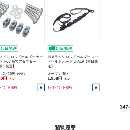
メイト ロッドホルダー カー
槌屋ラック ロッドホルダー ロッ
ト IF57 角穴アダプター
ドベルト ハード U-A19【即日発
即日発送】
送】
：
2,420円
オープン価格
(税込)
20円
1,958円
(税込)
(税込)
ポイント獲得
17ポイント獲得
147
閲覧履歴