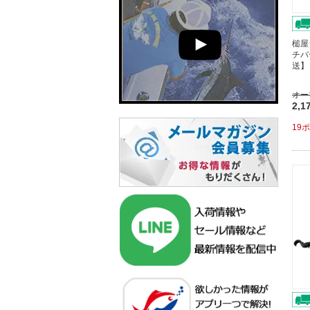
槌屋
チバ
送】
オー
2,1
19