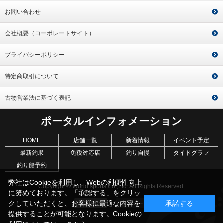
お問い合わせ
会社概要（コーポレートサイト）
プライバシーポリシー
特定商取引について
古物営業法に基づく表記
ポータルインフォメーション
HOME
店舗一覧
新着情報
イベント予定
最新釣果
免税対応店
釣り自慢
タイドグラフ
釣り船予約
弊社はCookieを利用し、Webの利便性向上
Copyright © World sports Co.,Ltd. All Rights Reserved.
に努めております。「承認する」をクリッ
クしていただくと、お客様に最適な内容を
承諾する
提供することが可能となります。Cookieの