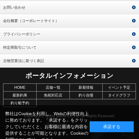
お問い合わせ
会社概要（コーポレートサイト）
プライバシーポリシー
特定商取引について
古物営業法に基づく表記
ポータルインフォメーション
HOME
店舗一覧
新着情報
イベント予定
最新釣果
免税対応店
釣り自慢
タイドグラフ
釣り船予約
弊社はCookieを利用し、Webの利便性向上
Copyright © World sports Co.,Ltd. All Rights Reserved.
に努めております。「承認する」をクリッ
クしていただくと、お客様に最適な内容を
承諾する
提供することが可能となります。Cookieの