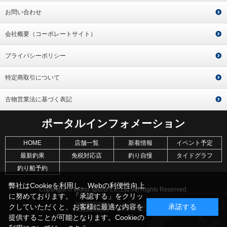
お問い合わせ
会社概要（コーポレートサイト）
プライバシーポリシー
特定商取引について
古物営業法に基づく表記
ポータルインフォメーション
HOME
店舗一覧
新着情報
イベント予定
最新釣果
免税対応店
釣り自慢
タイドグラフ
釣り船予約
弊社はCookieを利用し、Webの利便性向上
Copyright © World sports Co.,Ltd. All Rights Reserved.
に努めております。「承認する」をクリッ
クしていただくと、お客様に最適な内容を
承諾する
提供することが可能となります。Cookieの