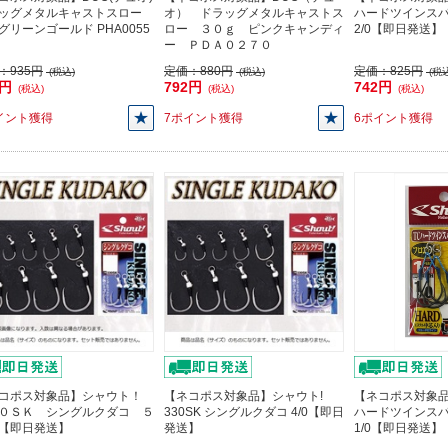
ッグメタルキャストスロー
オ） ドラッグメタルキャストス
ハードツインスパー
g グリーンゴールド PHA0055
ロー ３０ｇ ピンクキャンディ
2/0【即日発送】
ー ＰＤＡ０２７０
：
935円
定価：
880円
定価：
825円
(税込)
(税込)
(税込
1円
792円
742円
(税込)
(税込)
(税込)
イント獲得
7ポイント獲得
6ポイント獲得
コポス対象品】シャウト！
【ネコポス対象品】シャウト!
【ネコポス対象品
０ＳＫ シングルクダコ ５
330SK シングルクダコ 4/0【即日
ハードツインスパー
【即日発送】
発送】
1/0【即日発送】