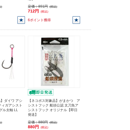
定価：
891円
)
(税込)
712円
(税込)
6ポイント獲得
】ダイワ アシ
【ネコポス対象品】がまかつ ア
ティガアシスト
シストフック 船頭公認 太刀魚ア
ングル太軸 LL
シストフック オリジナル【即日
発送】
定価：
880円
)
(税込)
880円
(税込)