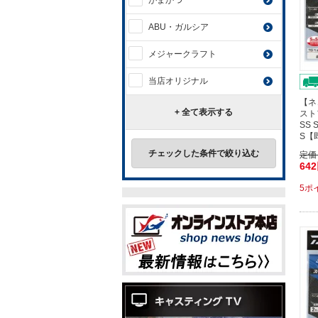
がまかつ
ABU・ガルシア
メジャークラフト
当店オリジナル
【ネ
+ 全て表示する
スト
SS
S【
チェックした条件で絞り込む
定価
64
5ポ