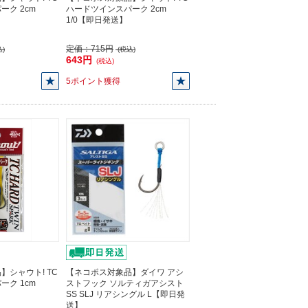
ク 2cm
ハードツインスパーク 2cm
1/0【即日発送】
定価：
715円
)
(税込)
643円
(税込)
5ポイント獲得
】シャウト! TC
【ネコポス対象品】ダイワ アシ
ク 1cm
ストフック ソルティガアシスト
SS SLJ リアシングル L【即日発
送】