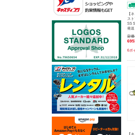
【ネ
スト
SS
発送
定価
69
6ポ
【ネ