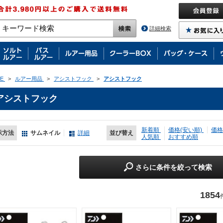
詳細検索
E
>
ルアー用品
>
アシストフック
>
アシストフック
アシストフック
新着順
価格(安い順)
価格
示方法
サムネイル
詳細
並び替え
人気順
おすすめ順
さらに条件を絞って検索
1854