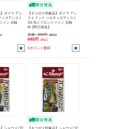
】ダイワ アシ
【ネコポス対象品】ダイワ アシ
ティガアシスト
ストフック ソルティガアシスト
トツイン 太軸
SS SLJ フロントツイン 太軸
M【即日発送】
定価：
869円
)
(税込)
695円
(税込)
6ポイント獲得
】シャウト! TC
【ネコポス対象品】シャウト! TC