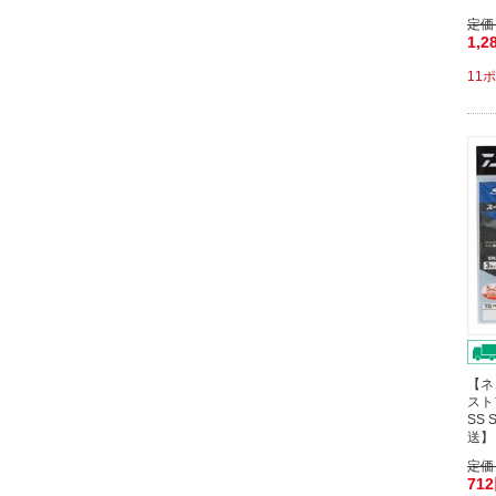
定価
1,2
11
【ネ
スト
SS
送】
定価
71