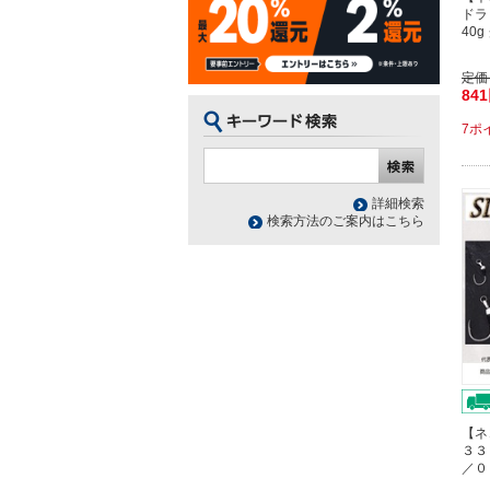
ドラ
40
定価
84
7ポ
詳細検索
検索方法のご案内はこちら
【ネ
３３
／０