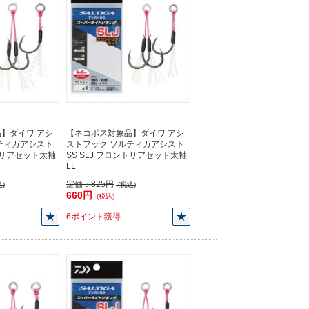
】ダイワ アシ
【ネコポス対象品】ダイワ アシ
ティガアシスト
ストフック ソルティガアシスト
ントリアセット太軸
SS SLJ フロントリアセット太軸
LL
定価：
825円
)
(税込)
660円
(税込)
6ポイント獲得