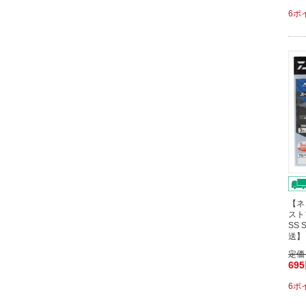
6ポ
【ネ
スト
SS
送】
定価
69
6ポ