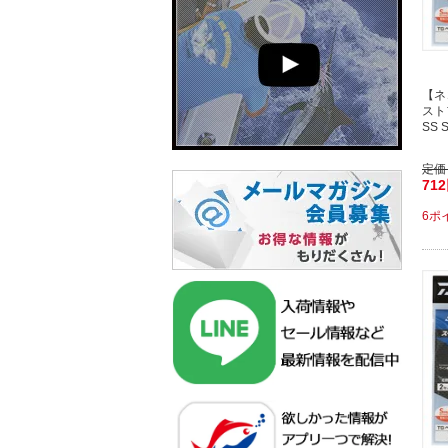
【ネ
スト
SS 
定価
71
6ポ