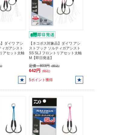
】ダイワ アシ
【ネコポス対象品】ダイワ アシ
ティガアシスト
ストフック ソルティガアシスト
ントリアセット太軸
SS SLJ フロントリアセット太軸
M【即日発送】
定価：
803円
)
(税込)
642円
(税込)
5ポイント獲得