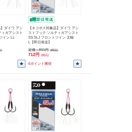
】ダイワ アシ
【ネコポス対象品】ダイワ アシ
ティガアシスト
ストフック ソルティガアシスト
ツイン LL
SS SLJ フロントツイン 太軸
L【即日発送】
定価：
891円
)
(税込)
712円
(税込)
6ポイント獲得