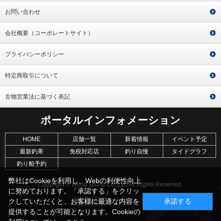
お問い合わせ
会社概要（コーポレートサイト）
プライバシーポリシー
特定商取引について
古物営業法に基づく表記
ポータルインフォメーション
HOME
店舗一覧
新着情報
イベント予定
最新釣果
免税対応店
釣り自慢
タイドグラフ
釣り船予約
弊社はCookieを利用し、Webの利便性向上
Copyright © World sports Co.,Ltd. All Rights Reserved.
に努めております。「承認する」をクリッ
クしていただくと、お客様に最適な内容を
承諾する
提供することが可能となります。Cookieの