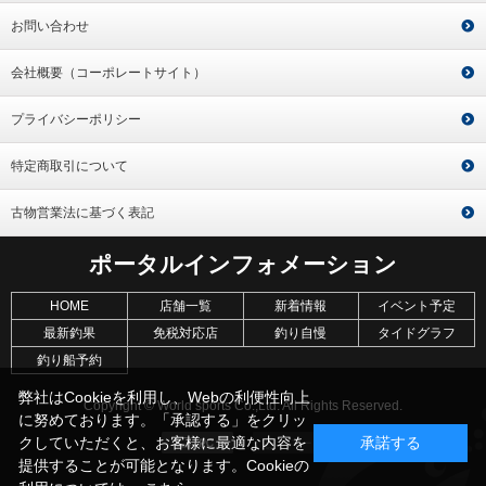
お問い合わせ
会社概要（コーポレートサイト）
プライバシーポリシー
特定商取引について
古物営業法に基づく表記
ポータルインフォメーション
HOME
店舗一覧
新着情報
イベント予定
最新釣果
免税対応店
釣り自慢
タイドグラフ
釣り船予約
弊社はCookieを利用し、Webの利便性向上
Copyright © World sports Co.,Ltd. All Rights Reserved.
に努めております。「承認する」をクリッ
クしていただくと、お客様に最適な内容を
承諾する
提供することが可能となります。Cookieの