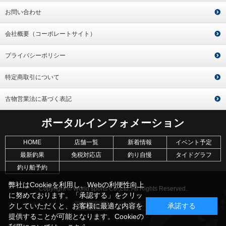
お問い合わせ
会社概要（コーポレートサイト）
プライバシーポリシー
特定商取引について
古物営業法に基づく表記
ポータルインフォメーション
HOME
店舗一覧
新着情報
イベント予定
最新釣果
免税対応店
釣り自慢
タイドグラフ
釣り船予約
弊社はCookieを利用し、Webの利便性向上
Copyright © World sports Co.,Ltd. All Rights Reserved.
に努めております。「承認する」をクリッ
クしていただくと、お客様に最適な内容を
承諾する
提供することが可能となります。Cookieの