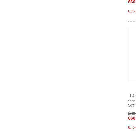
66
6ポ
【ネ
ヘッ
5g# 
定価
66
6ポ