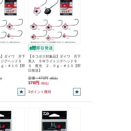
品】ダイワ 月下
【ネコポス対象品】ダイワ 月下
トジグヘッドＳ
美人 ＳＷライトジグヘッドＳ
５ｇ－＃１０【即
Ｓ 夜光 ２．０ｇ－＃１０【即
日発送】
定価：
473円
)
(税込)
378円
(税込)
3ポイント獲得