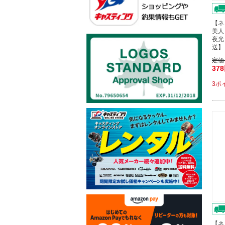
【ネ
美人
夜光
送】
定価
37
3ポ
【ネ