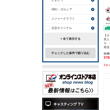
がまかつ
ABU・ガルシア
メジャークラフト
当店オリジナル
【ネ
+ 全て表示する
美人
Ｓ 
発送
チェックした条件で絞り込む
定価
37
3ポ