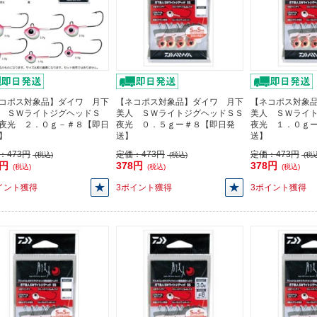
コポス対象品】ダイワ 月下
【ネコポス対象品】ダイワ 月下
【ネコポス対象
 ＳＷライトジグヘッドＳ
美人 ＳＷライトジグヘッドＳＳ
美人 ＳＷライ
夜光 ２．０ｇ－＃８【即日
夜光 ０．５ｇー＃８【即日発
夜光 １．０ｇ
】
送】
送】
：
473円
定価：
473円
定価：
473円
(税込)
(税込)
(税込
8円
378円
378円
(税込)
(税込)
(税込)
イント獲得
3ポイント獲得
3ポイント獲得