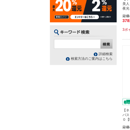
美人
夜光
定価
37
3ポ
詳細検索
検索方法のご案内はこちら
【ネ
バス
０【
定価