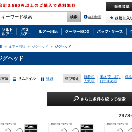
詳細検索
E
>
ルアー用品
>
ジグヘッド
>
ジグヘッド
ジグヘッド
新着順
価格(安い順)
価格
示方法
サムネイル
詳細
並び替え
人気順
おすすめ順
さらに条件を絞って検索
2978