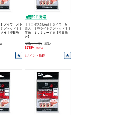
品】ダイワ 月下
【ネコポス対象品】ダイワ 月下
トジグヘッドＳＳ
美人 ＳＷライトジグヘッドＳＳ
ー＃６【即日発
夜光 １．５ｇー＃６【即日発
送】
定価：
473円
)
(税込)
378円
(税込)
3ポイント獲得