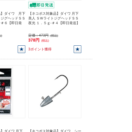
品】ダイワ 月下
【ネコポス対象品】ダイワ 月下
トジグヘッドＳＳ
美人 ＳＷライトジグヘッドＳＳ
ー＃６【即日発
夜光 １．５ｇ-＃４【即日発送】
定価：
473円
)
(税込)
378円
(税込)
3ポイント獲得
】ダイワ 月下
【ネコポス対象品】ダイワ シー