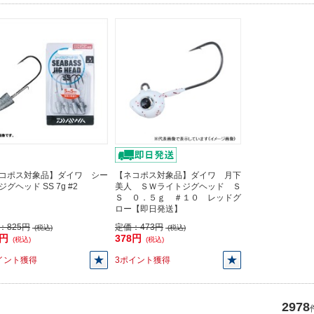
コポス対象品】ダイワ シー
【ネコポス対象品】ダイワ 月下
グヘッド SS 7g #2
美人 ＳＷライトジグヘッド Ｓ
Ｓ ０．５ｇ ＃１０ レッドグ
ロー【即日発送】
：
825円
定価：
473円
(税込)
(税込)
0円
378円
(税込)
(税込)
イント獲得
3ポイント獲得
2978