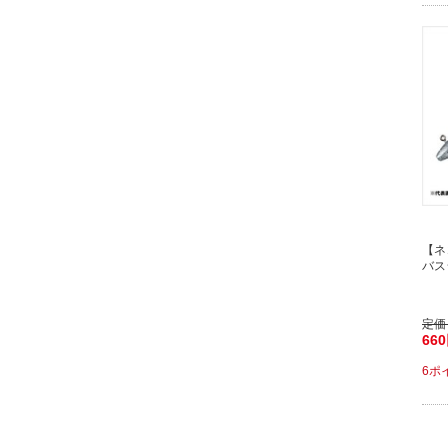
【ネ
バスジ
定価
66
6ポ