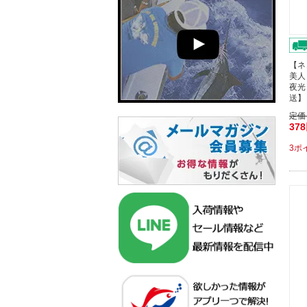
【ネ
美人
夜光
送】
定価
37
3ポ