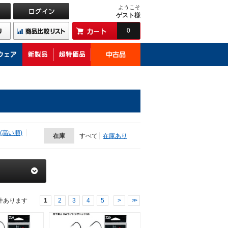
ようこそ
ゲスト様
0
(高い順)
在庫
すべて
在庫あり
件あります
1
2
3
4
5
>
>>