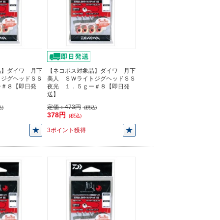
品】ダイワ 月下
【ネコポス対象品】ダイワ 月下
トジグヘッドＳＳ
美人 ＳＷライトジグヘッドＳＳ
ー＃８【即日発
夜光 １．５ｇー＃８【即日発
送】
定価：
473円
)
(税込)
378円
(税込)
3ポイント獲得