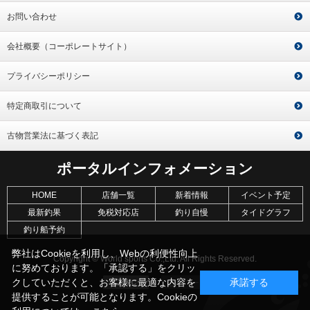
お問い合わせ
会社概要（コーポレートサイト）
プライバシーポリシー
特定商取引について
古物営業法に基づく表記
ポータルインフォメーション
HOME
店舗一覧
新着情報
イベント予定
最新釣果
免税対応店
釣り自慢
タイドグラフ
釣り船予約
弊社はCookieを利用し、Webの利便性向上
Copyright © World sports Co.,Ltd. All Rights Reserved.
に努めております。「承認する」をクリッ
クしていただくと、お客様に最適な内容を
承諾する
提供することが可能となります。Cookieの