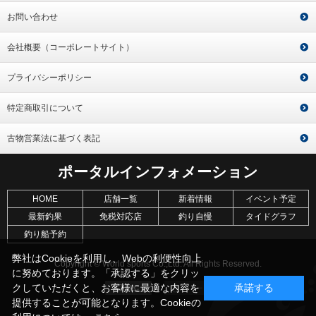
お問い合わせ
会社概要（コーポレートサイト）
プライバシーポリシー
特定商取引について
古物営業法に基づく表記
ポータルインフォメーション
HOME
店舗一覧
新着情報
イベント予定
最新釣果
免税対応店
釣り自慢
タイドグラフ
釣り船予約
弊社はCookieを利用し、Webの利便性向上
Copyright © World sports Co.,Ltd. All Rights Reserved.
に努めております。「承認する」をクリッ
クしていただくと、お客様に最適な内容を
承諾する
提供することが可能となります。Cookieの