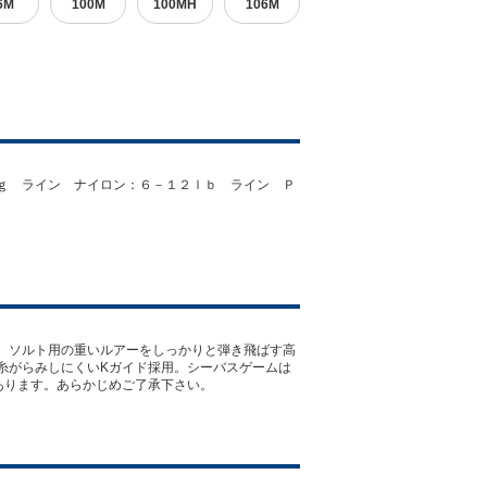
6M
100M
100MH
106M
ｇ ライン ナイロン：６－１２ｌｂ ライン Ｐ
。ソルト用の重いルアーをしっかりと弾き飛ばす高
糸がらみしにくいKガイド採用。シーバスゲームは
あります。あらかじめご了承下さい。