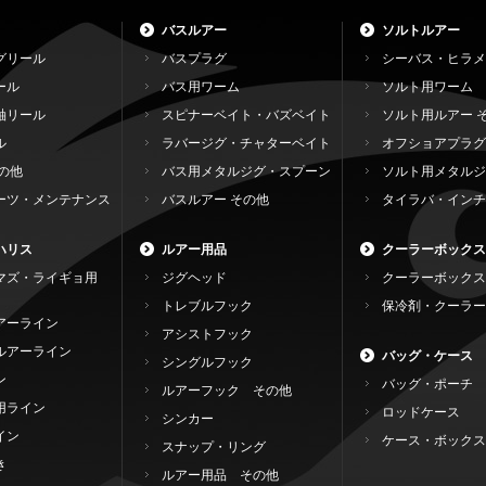
バスルアー
ソルトルアー
グリール
バスプラグ
シーバス・ヒラメ
ール
バス用ワーム
ソルト用ワーム
軸リール
スピナーベイト・バズベイト
ソルト用ルアー 
ル
ラバージグ・チャターベイト
オフショアプラグ
の他
バス用メタルジグ・スプーン
ソルト用メタルジ
ーツ・メンテナンス
バスルアー その他
タイラバ・インチ
ハリス
ルアー用品
クーラーボックス
マズ・ライギョ用
ジグヘッド
クーラーボックス
トレブルフック
保冷剤・クーラー
アーライン
アシストフック
ルアーライン
バッグ・ケース
シングルフック
ン
バッグ・ポーチ
ルアーフック その他
用ライン
ロッドケース
シンカー
イン
ケース・ボックス
スナップ・リング
き
ルアー用品 その他