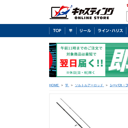
HOME
>
竿
>
ソルトルアーロッド
>
シーバス・