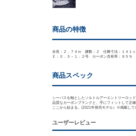
商品の特徴
全長：２．７４ｍ 継数：２ 仕舞寸法：１４１ｃ
Ｅ：０．５－１．２号 カーボン含有率：９５％ 【21n
商品スペック
シーバスを軸としたソルトルアーエントリーロッド
品質なカーボンブランクと、手にフィットして正確
ここから始まる。(2021年発売モデル）※掲載
ユーザーレビュー