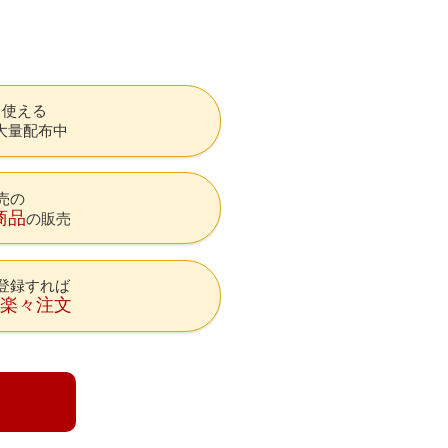
も使える
大量配布中
売の
商品
の販売
登録すれば
降楽々注文