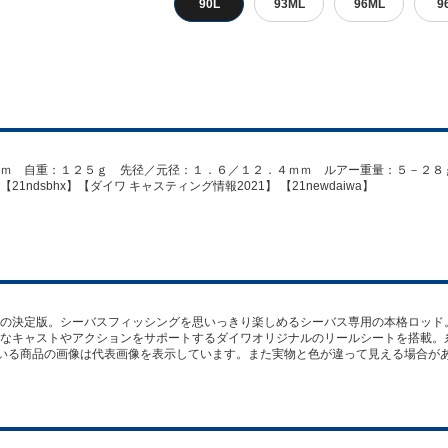
90L
93ML
96ML
9
ｍ 自重：１２５ｇ 先径／元径：１．６／１２．４ｍｍ ルアー重量：５－２８
dsbhx】【ダイワ キャスティング情報2021】 【21newdaiwa】
の決定版。シーバスフィッシングを思いっきり楽しめるシーバス専用の本格ロッド
なキャストやアクションをサポートするダイワオリジナルのリールシートを搭載。
している商品の画像は代表画像を表示しています。また実物と色が違って見える場合が