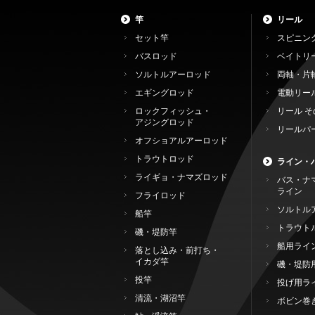
竿
リール
セット竿
スピニン
バスロッド
ベイトリ
ソルトルアーロッド
両軸・片
エギングロッド
電動リー
ロックフィッシュ・
リール そ
アジングロッド
リールパ
オフショアルアーロッド
トラウトロッド
ライン・
ライギョ・ナマズロッド
バス・ナ
ライン
フライロッド
ソルトル
船竿
トラウト
磯・堤防竿
船用ライ
落とし込み・前打ち・
イカダ竿
磯・堤防
投竿
投げ用ラ
清流・湖沼竿
ボビン巻