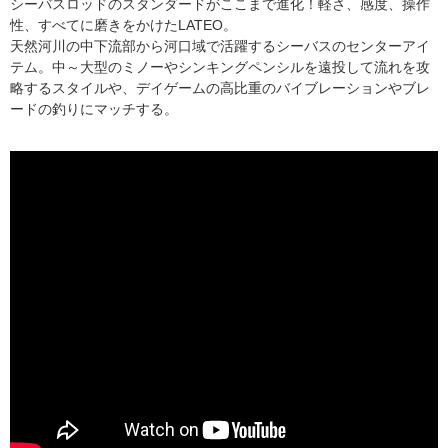
シーバスロッドのスタンダードがここまで進化！軽さ、感度、操作
性、すべてに磨きをかけたLATEO。
天然河川の中下流部から河口域で活躍するシーバスのセンターアイ
テム。中～大型のミノーやシンキングペンシルを遠投して流れを攻
略するスタイルや、デイゲームの高比重のバイブレーションやブレ
ードの釣りにマッチする。