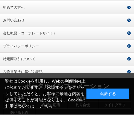
初めての方へ
お問い合わせ
会社概要（コーポレートサイト）
プライバシーポリシー
特定商取引について
古物営業法に基づく表記
弊社はCookieを利用し、Webの利便性向上
ポータルインフォメーション
に努めております。「承認する」をクリッ
クしていただくと、お客様に最適な内容を
承諾する
HOME
店舗一覧
新着情報
イベント予定
提供することが可能となります。Cookieの
最新釣果
免税対応店
釣り自慢
タイドグラフ
利用については、
こちら
釣り船予約
Copyright © World sports Co.,Ltd. All Rights Reserved.